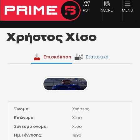
ΡΟΗ
SCORE
MENU
Χρήστος Χίσο
ΟΦΗ
Επισκόπηση
Στατιστικά
Γ ΕΘΝΙΚΗ
Α1 ΕΠΣΗ
Α2 ΕΠΣΗ
Όνομα:
Χρήστος
Β1 ΕΠΣΗ
Επώνυμο:
Χίσο
Σύντομο όνομα:
Χίσο
Β2 ΕΠΣΗ
Ημ. Γέννησης:
1990