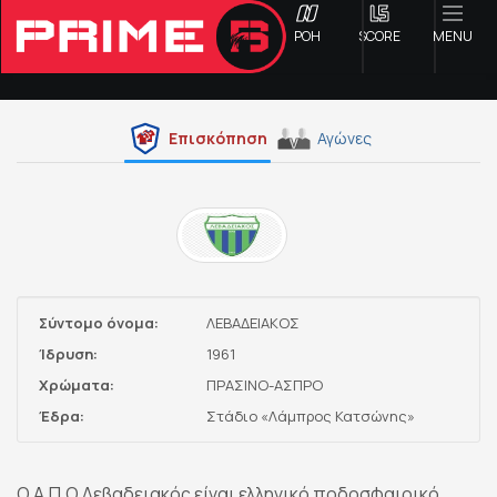
ΡΟΗ
SCORE
MENU
Επισκόπηση
Αγώνες
ΟΦΗ
Γ ΕΘΝΙΚΗ
Α1 ΕΠΣΗ
Σύντομο όνομα:
ΛΕΒΑΔΕΙΑΚΟΣ
Α2 ΕΠΣΗ
Ίδρυση:
1961
Χρώματα:
ΠΡΑΣΙΝΟ-ΑΣΠΡΟ
Β1 ΕΠΣΗ
Έδρα:
Στάδιο «Λάμπρος Κατσώνης»
Β2 ΕΠΣΗ
Ο Α.Π.Ο Λεβαδειακός είναι ελληνικό ποδοσφαιρικό