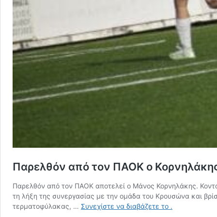
Παρελθόν από τον ΠΑΟΚ ο Κορνηλάκης
Παρελθόν από τον ΠΑΟΚ αποτελεί ο Μάνος Κορνηλάκης. Κοντ
τη λήξη της συνεργασίας με την ομάδα του Κρουσώνα και βρί
Παρελθόν
τερματοφύλακας, …
Συνεχίστε να διαβάζετε το
.
από