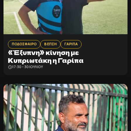
ΠΟΔΟΣΦΑΙΡΟ
Β ΕΠΣΗ
ΓΑΡΙΠΑ
«Έξυπνη» κίνηση με
Κυπριωτάκη η Γαρίπα
17:30 - 30 ΙΟΥΛΊΟΥ