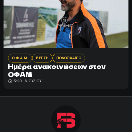
Ο.Φ.Α.Μ.
Β ΕΠΣΗ
ΠΟΔΟΣΦΑΙΡΟ
Ημέρα ανακοινώσεων στον
ΟΦΑΜ
13:20 - 6 ΙΟΥΛΊΟΥ