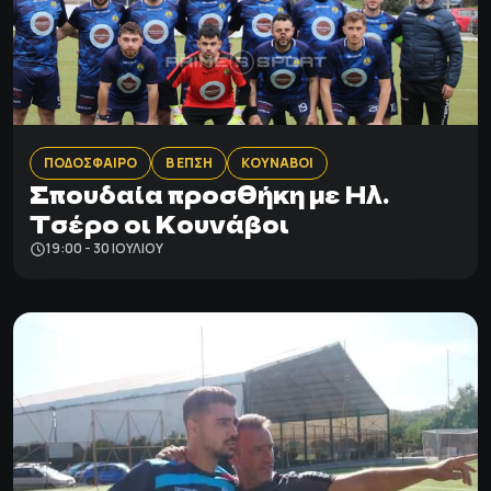
ΠΟΔΟΣΦΑΙΡΟ
Β ΕΠΣΗ
ΚΟΥΝΑΒΟΙ
Σπουδαία προσθήκη με Ηλ.
Τσέρο οι Κουνάβοι
19:00 - 30 ΙΟΥΛΊΟΥ