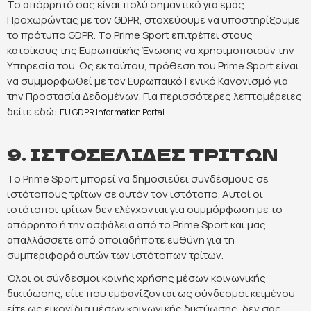
Το απόρρητό σας είναι πολύ σημαντικό για εμάς.
Προχωρώντας με τον GDPR, στοχεύουμε να υποστηρίξουμε
το πρότυπο GDPR. Το Prime Sport επιτρέπει στους
κατοίκους της Ευρωπαϊκής Ένωσης να χρησιμοποιούν την
Υπηρεσία του. Ως εκ τούτου, πρόθεση του Prime Sport είναι
να συμμορφωθεί με τον Ευρωπαϊκό Γενικό Κανονισμό για
την Προστασία Δεδομένων. Για περισσότερες λεπτομέρειες
δείτε εδώ:
EU GDPR Information Portal.
9. ΙΣΤΟΣΕΛΙΔΕΣ ΤΡΙΤΩΝ
Το Prime Sport μπορεί να δημοσιεύει συνδέσμους σε
ιστότοπους τρίτων σε αυτόν τον ιστότοπο. Αυτοί οι
ιστότοποι τρίτων δεν ελέγχονται για συμμόρφωση με το
απόρρητο ή την ασφάλεια από το Prime Sport και μας
απαλλάσσετε από οποιαδήποτε ευθύνη για τη
συμπεριφορά αυτών των ιστότοπων τρίτων.
Όλοι οι σύνδεσμοι κοινής χρήσης μέσων κοινωνικής
δικτύωσης, είτε που εμφανίζονται ως σύνδεσμοι κειμένου
είτε ως εικονίδια μέσων κοινωνικής δικτύωσης, δεν σας