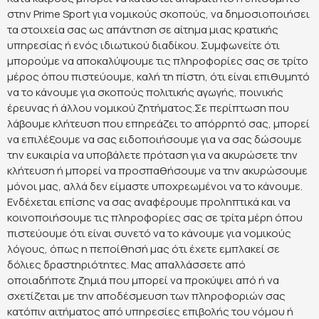
στην Prime Sport για νομικούς σκοπούς, να δημοσιοποιήσει
τα στοιχεία σας ως απάντηση σε αίτημα μιας κρατικής
υπηρεσίας ή ενός ιδιωτικού διαδίκου. Συμφωνείτε ότι
μπορούμε να αποκαλύψουμε τις πληροφορίες σας σε τρίτο
μέρος όπου πιστεύουμε, καλή τη πίστη, ότι είναι επιθυμητό
να το κάνουμε για σκοπούς πολιτικής αγωγής, ποινικής
έρευνας ή άλλου νομικού ζητήματος.Σε περίπτωση που
λάβουμε κλήτευση που επηρεάζει το απόρρητό σας, μπορεί
να επιλέξουμε να σας ειδοποιήσουμε για να σας δώσουμε
την ευκαιρία να υποβάλετε πρόταση για να ακυρώσετε την
κλήτευση ή μπορεί να προσπαθήσουμε να την ακυρώσουμε
μόνοι μας, αλλά δεν είμαστε υποχρεωμένοι να το κάνουμε.
Ενδέχεται επίσης να σας αναφέρουμε προληπτικά και να
κοινοποιήσουμε τις πληροφορίες σας σε τρίτα μέρη όπου
πιστεύουμε ότι είναι συνετό να το κάνουμε για νομικούς
λόγους, όπως η πεποίθησή μας ότι έχετε εμπλακεί σε
δόλιες δραστηριότητες. Μας απαλλάσσετε από
οποιαδήποτε ζημιά που μπορεί να προκύψει από ή να
σχετίζεται με την αποδέσμευση των πληροφοριών σας
κατόπιν αιτήματος από υπηρεσίες επιβολής του νόμου ή