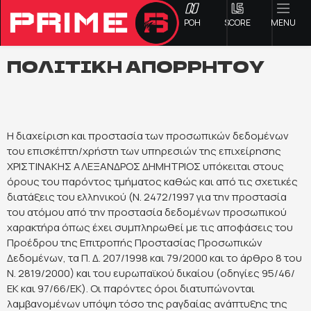
ΡΟΗ
SCORE
MENU
ΠΟΛΙΤΙΚΗ ΑΠΟΡΡΗΤΟΥ
ΟΦΗ
Η διαχείριση και προστασία των προσωπικών δεδομένων
Γ ΕΘΝΙΚΗ
του επισκέπτη/χρήστη των υπηρεσιών της επιχείρησης
ΧΡΙΣΤΙΝΑΚΗΣ ΑΛΕΞΑΝΔΡΟΣ ΔΗΜΗΤΡΙΟΣ υπόκειται στους
όρους του παρόντος τμήματος καθώς και από τις σχετικές
Α1 ΕΠΣΗ
διατάξεις του ελληνικού (Ν. 2472/1997 για την προστασία
του ατόμου από την προστασία δεδομένων προσωπικού
Α2 ΕΠΣΗ
χαρακτήρα όπως έχει συμπληρωθεί με τις αποφάσεις του
Προέδρου της Επιτροπής Προστασίας Προσωπικών
Δεδομένων, τα Π. Δ. 207/1998 και 79/2000 και το άρθρο 8 του
Β1 ΕΠΣΗ
Ν. 2819/2000) και του ευρωπαϊκού δικαίου (οδηγίες 95/46/
ΕΚ και 97/66/ΕΚ). Οι παρόντες όροι διατυπώνονται
Β2 ΕΠΣΗ
λαμβανομένων υπόψη τόσο της ραγδαίας ανάπτυξης της