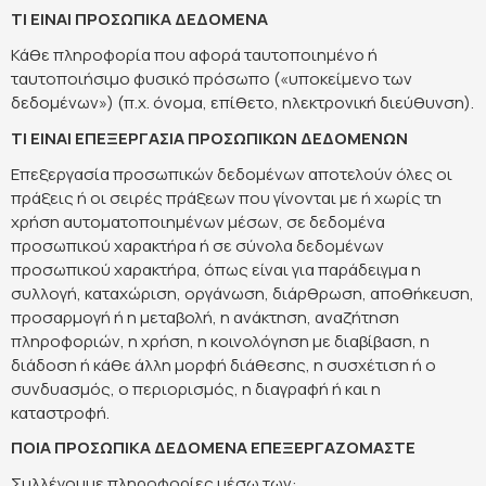
ΤΙ ΕΙΝΑΙ ΠΡΟΣΩΠΙΚΑ ΔΕΔΟΜΕΝΑ
Κάθε πληροφορία που αφορά ταυτοποιημένο ή
ταυτοποιήσιμο φυσικό πρόσωπο («υποκείμενο των
δεδομένων») (π.χ. όνομα, επίθετο, ηλεκτρονική διεύθυνση).
ΤΙ ΕΙΝΑΙ ΕΠΕΞΕΡΓΑΣΙΑ ΠΡΟΣΩΠΙΚΩΝ ΔΕΔΟΜΕΝΩΝ
Επεξεργασία προσωπικών δεδομένων αποτελούν όλες οι
πράξεις ή οι σειρές πράξεων που γίνονται με ή χωρίς τη
χρήση αυτοματοποιημένων μέσων, σε δεδομένα
προσωπικού χαρακτήρα ή σε σύνολα δεδομένων
προσωπικού χαρακτήρα, όπως είναι για παράδειγμα η
συλλογή, καταχώριση, οργάνωση, διάρθρωση, αποθήκευση,
προσαρμογή ή η μεταβολή, η ανάκτηση, αναζήτηση
πληροφοριών, η χρήση, η κοινολόγηση με διαβίβαση, η
διάδοση ή κάθε άλλη μορφή διάθεσης, η συσχέτιση ή ο
συνδυασμός, ο περιορισμός, η διαγραφή ή και η
καταστροφή.
ΠΟΙΑ ΠΡΟΣΩΠΙΚΑ ΔΕΔΟΜΕΝΑ ΕΠΕΞΕΡΓΑΖΟΜΑΣΤΕ
Συλλέγουμε πληροφορίες μέσω των: