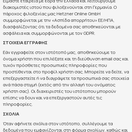
Είμαστε εταιρεία με έδρα την Ελλάδα και λειτουργούμε
διακομιστές ιστού που φιλοξενούνται στη Γερμανία. Ο
πάροχος φιλοξενίας μας Hetzner Online GmbH
ΠΟΛΙΤΙΚΗ ΑΠΟΡΡΗΤΟΥ
συμμορφώνεται με την «Ασπίδα απορρήτου» ΕΕ/ΗΠΑ,
© 2022-2025 PRIMESPORT.GR
διασφαλίζοντας ότι τα δεδομένα σας αποθηκεύονται με
ασφάλεια και συμμορφώνονται με τον GDPR.
ΣΤΟΙΧΕΙΑ ΕΓΓΡΑΦΗΣ
Εάν εγγραφείτε στον ιστότοπό μας, αποθηκεύουμε το
όνομα χρήστη που επιλέξατε και τη διεύθυνση email σας και
τυχόν πρόσθετες προσωπικές πληροφορίες που
προστίθενται στο προφίλ χρήστη σας. Μπορείτε να δείτε, να
επεξεργαστείτε ή να διαγράψετε τα προσωπικά σας στοιχεία
ανά πάσα στιγμή (εκτός από την αλλαγή του ονόματος
χρήστη σας). Οι διαχειριστές του ιστότοπου μπορούν
επίσης να δουν και να επεξεργαστούν αυτές τις
πληροφορίες.
ΣΧΟΛΙΑ
Όταν αφήνετε σχόλια στον ιστότοπο, συλλέγουμε τα
δεδομένα που εμφανίζονται στη φόρμα σχολίων, καθώς και