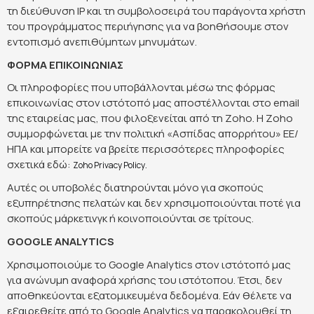
τη διεύθυνση IP και τη συμβολοσειρά του παράγοντα χρήστη
του προγράμματος περιήγησης για να βοηθήσουμε στον
εντοπισμό ανεπιθύμητων μηνυμάτων.
ΦΟΡΜΑ ΕΠΙΚΟΙΝΩΝΙΑΣ
Οι πληροφορίες που υποβάλλονται μέσω της φόρμας
επικοινωνίας στον ιστότοπό μας αποστέλλονται στο email
της εταιρείας μας, που φιλοξενείται από τη Zoho. Η Zoho
συμμορφώνεται με την πολιτική «Ασπίδας απορρήτου» ΕΕ/
ΗΠΑ και μπορείτε να βρείτε περισσότερες πληροφορίες
σχετικά εδώ:
.
Zoho Privacy Policy
Αυτές οι υποβολές διατηρούνται μόνο για σκοπούς
εξυπηρέτησης πελατών και δεν χρησιμοποιούνται ποτέ για
σκοπούς μάρκετινγκ ή κοινοποιούνται σε τρίτους.
GOOGLE ANALYTICS
Χρησιμοποιούμε το Google Analytics στον ιστότοπό μας
για ανώνυμη αναφορά χρήσης του ιστότοπου. Έτσι, δεν
αποθηκεύονται εξατομικευμένα δεδομένα. Εάν θέλετε να
εξαιρεθείτε από το Google Analytics να παρακολουθεί τη