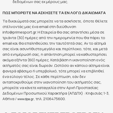
δεδομένων σας εκ μέρους μας.
ΠΩΣ ΜΠΟΡΕΙΤΕ ΝΑ ΑΣΚΗΣΕΤΕ ΤΑ ΕΝ ΛΟΓΩ ΔΙΚΑΙΩΜΑΤΑ
Τα δικαιώματά σας μπορείτε να τα ασκήσετε, όποτε θέλετε
στέλνοντάς μας ένα email στη διεύθυνση
info@primesport.gr
. Η Εταιρεία θα σας απαντήσει μέσα σε
τριάντα (30) ημέρες από την ημερομηνία που θα πάρει το
email και θα επαληθεύσει την ταυτότητά σας. Αν το αίτημά
σας είναι ασυνήθιστα μεγάλο και περίπλοκο, τότε, και μετά
από ενημέρωσή σας, η απάντηση μπορεί να καθυστερήσει
ακόμα εξήντα (60) ημέρες. Κατά βάση η ικανοποίηση ενός
αιτήματός σας είναι δωρεάν. Ωστόσο αν κάποιο αίτημα είναι
φανερά αβάσιμο ή υπερβολικό, τότε μπορεί να επιβληθεί
ένα εύλογο τέλος. Σε κάθε περίπτωση, εάν δεν
ανταποκριθούμε στην ικανοποίηση του αιτήματός σας,
μπορείτε να κάνετε καταγγελία στην Αρχή Προστασίας
Δεδομένων Προσωπικού Χαρακτήρα (ΑΠΔΠΧ) : Κηφισιάς 1-3,
Αθήνα /
, τηλ. 2106475600.
www.dpa.gr