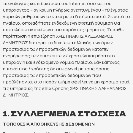
τεχνολογίας και ειδικότερα του Internet όσο και του
ΠΟΔΟΣΦΑΙΡΟ
υπάρχοντος – αν και μη πλήρως ανεπτυγμένου – πλέγματος
νομικών ρυθμίσεων σχετικά με τα ζητήματα αυτά. Σε αυτό το
πλαίσιο, οποιαδήποτε ενδεχόμενη σχετική ρύθμιση θα
ΑΛΛΑ ΣΠΟΡ
αποτελέσει αντικείμενο του παρόντος τμήματος. Σε κάθε
περίπτωση η επιχείρηση ΧΡΙΣΤΙΝΑΚΗΣ ΑΛΕΞΑΝΔΡΟΣ
PRIME ZONE
ΔΗΜΗΤΡΙΟΣ διατηρεί το δικαίωμα αλλαγής των όρων
προστασίας των προσωπικών δεδομένων κατόπιν
ενημέρωσης των επισκεπτών / χρηστών και μέσα στο
ΕΠΙΚΑΙΡΟΤΗΤΑ
υπάρχον ή και ενδεχόμενο νομικό πλαίσιο. Εάν κάποιος
επισκέπτης / χρήστης δε συμφωνεί με τους όρους
ΠΡΟΓΡΑΜΜΑ
προστασίας των προσωπικών δεδομένων που
προβλέπονται στο παρόν τμήμα οφείλει να μη χρησιμοποιεί
ΒΑΘΜΟΛΟΓΙΕΣ
τις υπηρεσίες της επιχείρησης ΧΡΙΣΤΙΝΑΚΗΣ ΑΛΕΞΑΝΔΡΟΣ
ΔΗΜΗΤΡΙΟΣ.
FOLLOW US
1. ΣΥΛΛΕΓΜΕΝΑ ΣΤΟΙΧΕΙΑ
ΤΟΠΟΘΕΣΙΑ ΑΠΟΘΗΚΕΥΣΗΣ ΔΕΔΟΜΕΝΩΝ