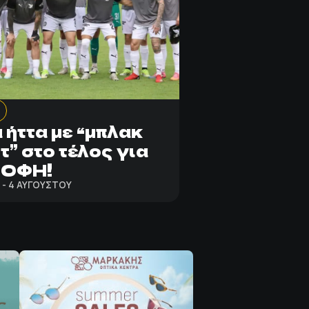
 ήττα με “μπλακ
τ” στο τέλος για
 ΟΦΗ!
5 - 4 ΑΥΓΟΎΣΤΟΥ