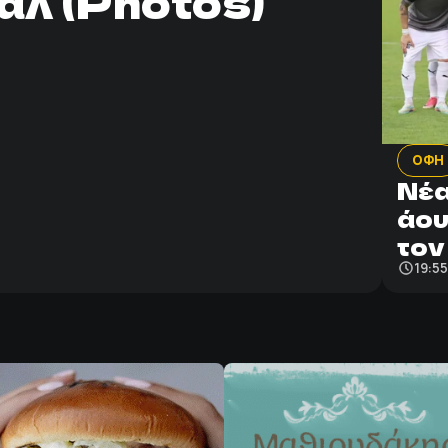
άλ (Photos)
ΟΦΗ
Νέα
άου
τον
19:5