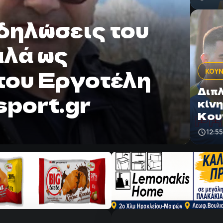
δηλώσεις του
λά ως
του Εργοτέλη
ΚΟΥΝ
Διπ
sport.gr
κίνη
Κου
12:5