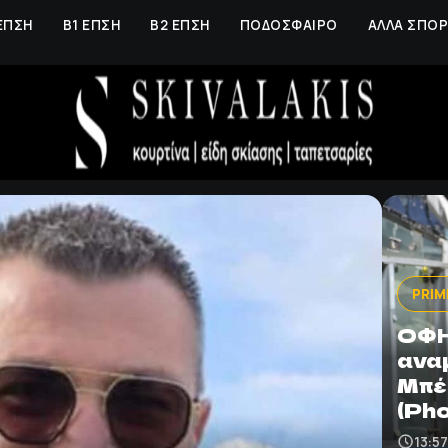
ΕΠΣΗ
Β1 ΕΠΣΗ
Β2 ΕΠΣΗ
ΠΟΔΟΣΦΑΙΡΟ
ΑΛΛΑ ΣΠΟ
PRIM
ΟΦΗ
ανα
Μπέ
(Ph
13:5