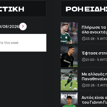
ΣΤΙΚΗ
ΡΟΗ ΕΙΔ
9/08/2026
Πλήρωσε τα 
όλα ανοιχτά 
23:28 - 5 ΑΥ
or this week
Έφτασε στην
21:00 - 5 ΑΥ
Με αλλαγές 
Παναθηναϊκ
20:26 - 5 ΑΥ
Αυτός είναι 
του Γιάννη Γ