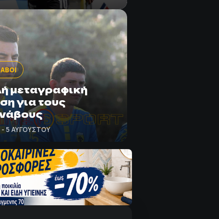
ΑΒΟΙ
λή μεταγραφική
ση για τους
νάβους
5 - 5 ΑΥΓΟΎΣΤΟΥ