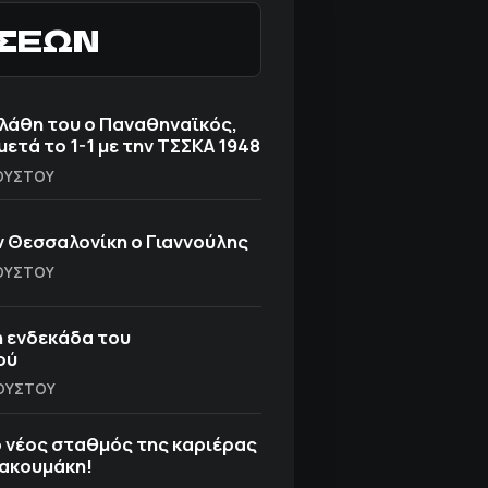
ΗΣΕΩΝ
λάθη του ο Παναθηναϊκός,
μετά το 1-1 με την ΤΣΣΚΑ 1948
ΓΟΎΣΤΟΥ
 Θεσσαλονίκη ο Γιαννούλης
ΓΟΎΣΤΟΥ
η ενδεκάδα του
ού
ΓΟΎΣΤΟΥ
ο νέος σταθμός της καριέρας
ιακουμάκη!