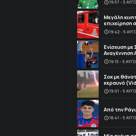
19:57 - 5 ΑΥ
Μεγάλη κινη
επιχείρηση 
19:42 - 5 ΑΥ
Ενίσχυση με 
Αναγέννηση 
19:15 - 5 ΑΥ
Σοκ με θάνα
κεραυνό (Vi
19:01 - 5 ΑΥ
Από την Ράγι
18:41 - 5 ΑΥ
Μία ακόμη α