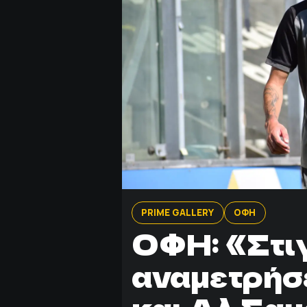
PRIME GALLERY
ΟΦΗ
ΟΦΗ: «Στιγ
αναμετρήσ