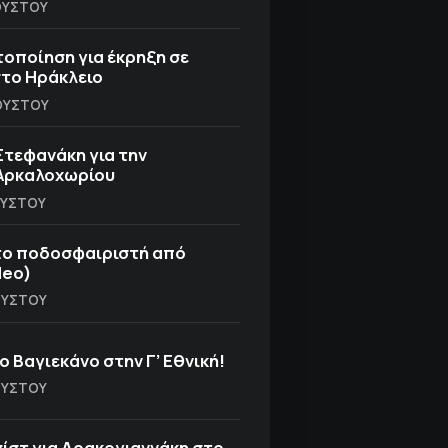
ΓΟΎΣΤΟΥ
τοποίηση για έκρηξη σε
στο Ηράκλειο
ΓΟΎΣΤΟΥ
Στεφανάκη για την
Αρκαλοχωρίου
ΓΟΎΣΤΟΥ
το ποδοσφαιριστή από
deo)
ΓΟΎΣΤΟΥ
ο Βαγιεκάνο στην Γ’ Εθνική!
ΓΟΎΣΤΟΥ
σίστ για Δρακογιαννάκη στο