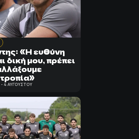
της: «Η ευθύνη
αι δική μου, πρέπει
αλλάξουμε
τροπία»
1 - 4 ΑΥΓΟΎΣΤΟΥ