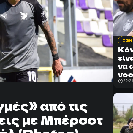
ΟΦΗ
Κόν
είν
να 
νοο
22:2
μές» από τις
εις με Μπέρσοτ