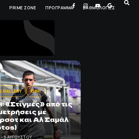
Ρ
PRIME ZONE
ΠΡΟΓΡΑΜΜΑ
ΒΑΘΜΟΛΟΓΙΕΣ
E GALLERY
ΟΦΗ
: «Στιγμές» από τις
μετρήσεις με
ρσοτ και Αλ Σαμάλ
otos)
7 - 5 ΑΥΓΟΎΣΤΟΥ