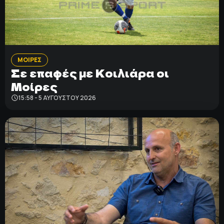
ΠΟΔΟΣΦΑΙΡΟ
ΑΛΛΑ ΣΠΟΡ
ΜΟΙΡΕΣ
PRIME ZONE
Σε επαφές με Κοιλιάρα οι
Μοίρες
ΕΠΙΚΑΙΡΟΤΗΤΑ
15:58 - 5 ΑΥΓΟΎΣΤΟΥ 2026
ΠΡΟΓΡΑΜΜΑ
ΒΑΘΜΟΛΟΓΙΕΣ
FOLLOW US