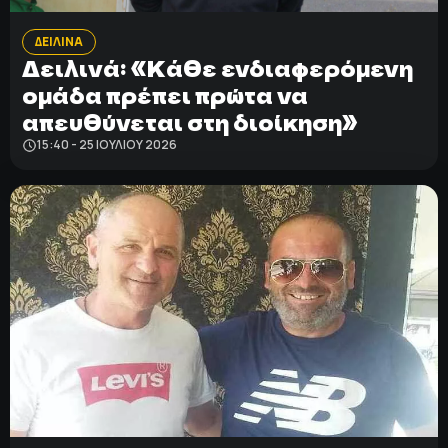
ΔΕΙΛΙΝΑ
ΠΟΛΙΤΙΚΗ ΑΠΟΡΡΗΤΟΥ
Δειλινά: «Κάθε ενδιαφερόμενη
© 2022-2025 PRIMESPORT.GR
ομάδα πρέπει πρώτα να
απευθύνεται στη διοίκηση»
15:40 - 25 ΙΟΥΛΊΟΥ 2026