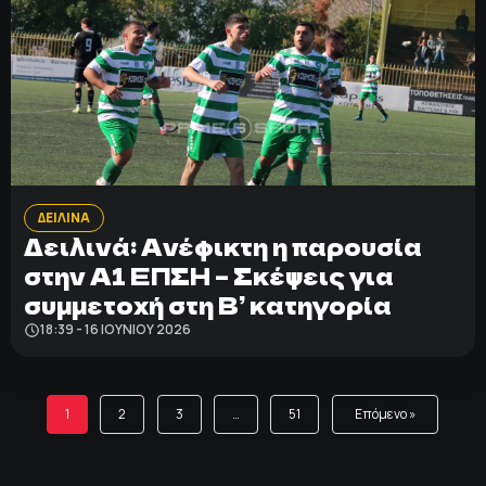
ΔΕΙΛΙΝΑ
Δειλινά: Ανέφικτη η παρουσία
στην Α1 ΕΠΣΗ – Σκέψεις για
συμμετοχή στη Β’ κατηγορία
18:39 - 16 ΙΟΥΝΊΟΥ 2026
1
2
3
…
51
Επόμενο »