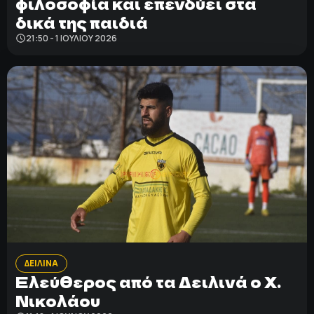
φιλοσοφία και επενδύει στα
δικά της παιδιά
21:50 - 1 ΙΟΥΛΊΟΥ 2026
ΔΕΙΛΙΝΑ
Ελεύθερος από τα Δειλινά ο Χ.
Νικολάου