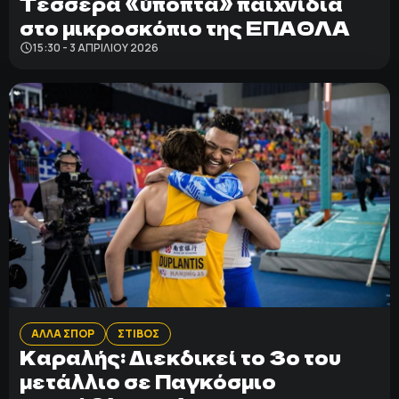
Τέσσερα «ύποπτα» παιχνίδια
στο μικροσκόπιο της ΕΠΑΘΛΑ
15:30 - 3 ΑΠΡΙΛΊΟΥ 2026
ΑΛΛΑ ΣΠΟΡ
ΣΤΙΒΟΣ
Καραλής: Διεκδικεί το 3ο του
μετάλλιο σε Παγκόσμιο