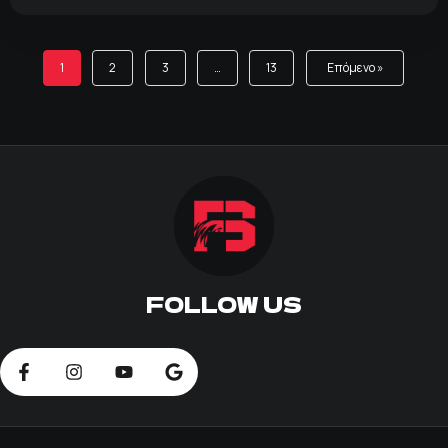
1
2
3
…
13
Επόμενο »
FOLLOW US