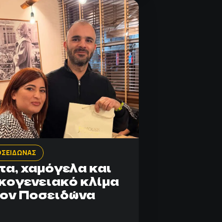
ΟΣΕΙΔΩΝΑΣ
τα, χαμόγελα και
κογενειακό κλίμα
ον Ποσειδώνα