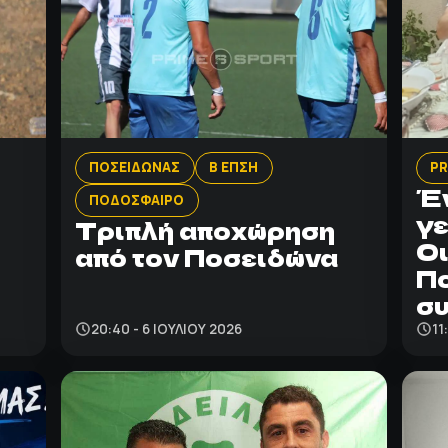
ΠΟΣΕΙΔΩΝΑΣ
Β ΕΠΣΗ
PR
Έ
ΠΟΔΟΣΦΑΙΡΟ
γε
Τριπλή αποχώρηση
Οι
από τον Ποσειδώνα
Π
συ
20:40 - 6 ΙΟΥΛΊΟΥ 2026
11