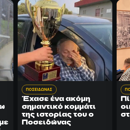
ΠΟΣΕΙΔΩΝΑΣ
Π
Έχασε ένα ακόμη
Πί
ψω
σημαντικό κομμάτι
οι
της ιστορίας του ο
στ
με
Ποσειδώνας
ν