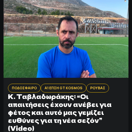
ΠΟΔΟΣΦΑΙΡΟ
Α1 ΕΠΣΗ GT KOSMOS
ΡΟΥΒΑΣ
K. Tαβλαδωράκης: “Oι
απαιτήσεις έχουν ανέβει για
φέτος και αυτό μας γεμίζει
ευθύνες για τη νέα σεζόν”
(Video)