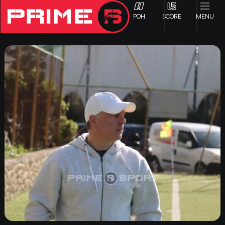
ΡΟΗ
SCORE
MENU
ΟΦΗ
Γ ΕΘΝΙΚΗ
Α1 ΕΠΣΗ
Α2 ΕΠΣΗ
Β1 ΕΠΣΗ
Β2 ΕΠΣΗ