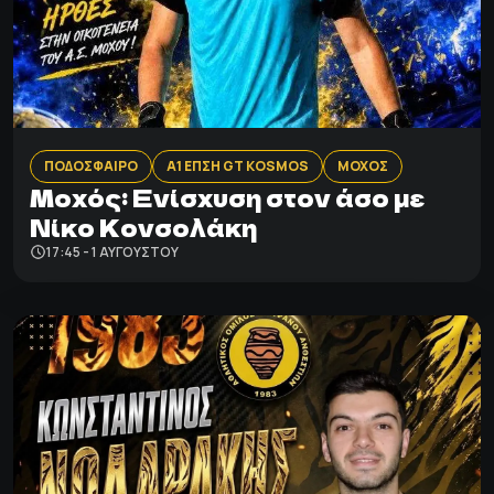
ΠΟΔΟΣΦΑΙΡΟ
Α1 ΕΠΣΗ GT KOSMOS
ΜΟΧΟΣ
Μοχός: Ενίσχυση στον άσο με
Νίκο Κονσολάκη
17:45 - 1 ΑΥΓΟΎΣΤΟΥ