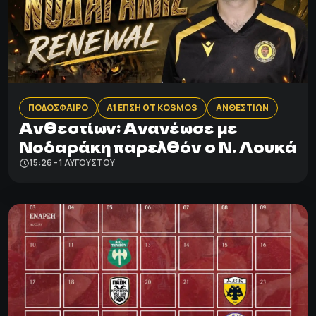
ΠΟΔΟΣΦΑΙΡΟ
Α1 ΕΠΣΗ GT KOSMOS
ΑΝΘΕΣΤΙΩΝ
Ανθεστίων: Aνανέωσε με
Νοδαράκη παρελθόν ο Ν. Λουκά
15:26 - 1 ΑΥΓΟΎΣΤΟΥ