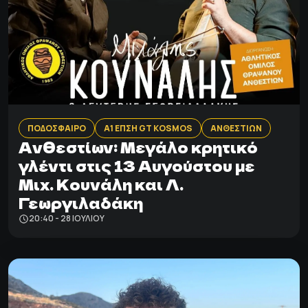
ΠΟΔΟΣΦΑΙΡΟ
Α1 ΕΠΣΗ GT KOSMOS
ΑΝΘΕΣΤΙΩΝ
Ανθεστίων: Mεγάλο κρητικό
γλέντι στις 13 Αυγούστου με
Μιχ. Κουνάλη και Λ.
Γεωργιλαδάκη
20:40 - 28 ΙΟΥΛΊΟΥ