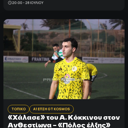
20:00 - 28 ΙΟΥΛΊΟΥ
ΤΟΠΙΚΟ
Α1 ΕΠΣΗ GT KOSMOS
«Χάλασε» του Α. Κόκκινου στον
Ανθεστίωνα – «Πόλος έλξης»