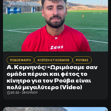
ΠΟΔΟΣΦΑΙΡΟ
Α1 ΕΠΣΗ GT KOSMOS
ΡΟΥΒΑΣ
A. Kομνηνός: “Ωριμάσαμε σαν
ομάδα πέρυσι και φέτος το
κίνητρο για τον Ρούβα είναι
πολύ μεγαλύτερο (Video)
20:20 - 28 ΙΟΥΛΊΟΥ