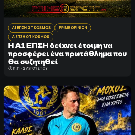
Α1 ΕΠΣΗ GT KOSMOS
PRIME OPINION
Α ΕΠΣΗ GT KOSMOS
Η Α1 ΕΠΣΗ δείχνει έτοιμη να
προσφέρει ένα πρωτάθλημα που
θα συζητηθεί
11:11 - 2 ΑΥΓΟΎΣΤΟΥ