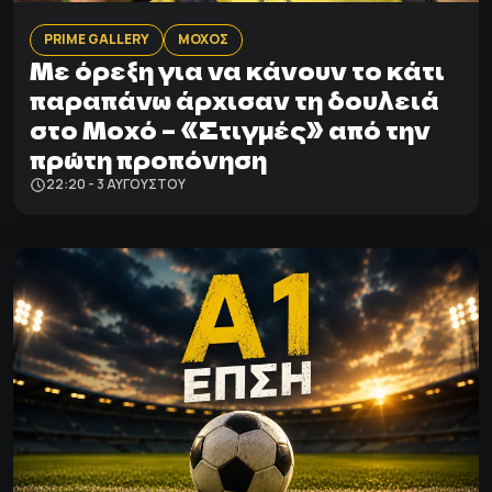
PRIME GALLERY
ΜΟΧΟΣ
Με όρεξη για να κάνουν το κάτι
παραπάνω άρχισαν τη δουλειά
στο Μοχό – «Στιγμές» από την
πρώτη προπόνηση
22:20 - 3 ΑΥΓΟΎΣΤΟΥ