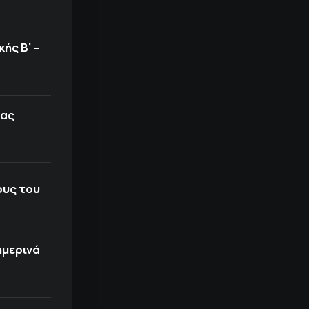
ής Β’ –
σας
ους του
ημερινά