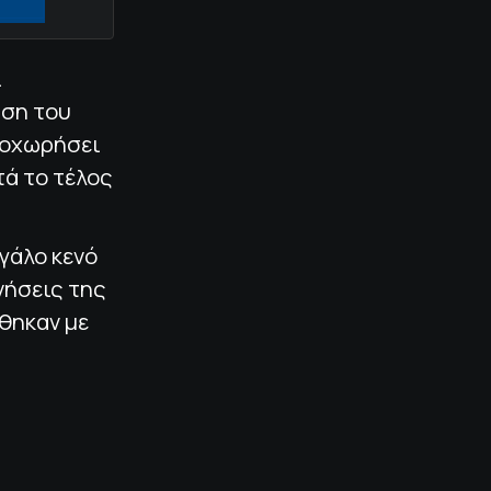
ι
ηση του
ποχωρήσει
τά το τέλος
εγάλο κενό
νήσεις της
θηκαν με