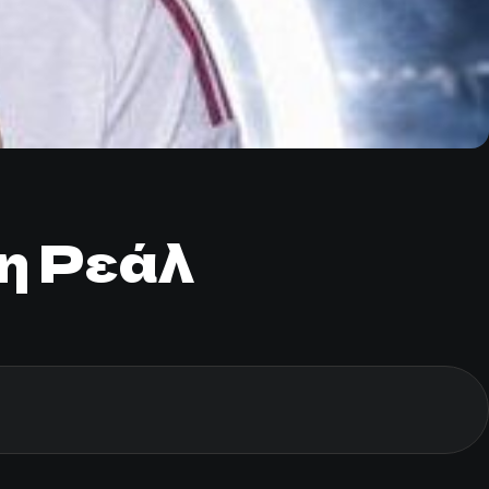
η Ρεάλ