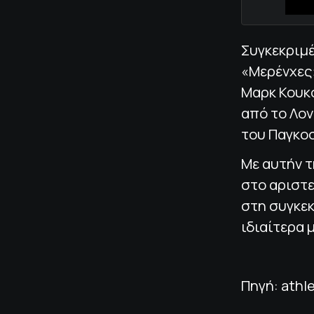
Συγκεκριμ
«Μερένχες»
Μαρκ Κουκ
από το Λον
του Παγκο
Με αυτήν τ
στο αριστε
στη συγκεκ
ιδιαίτερα 
Πηγή: athle