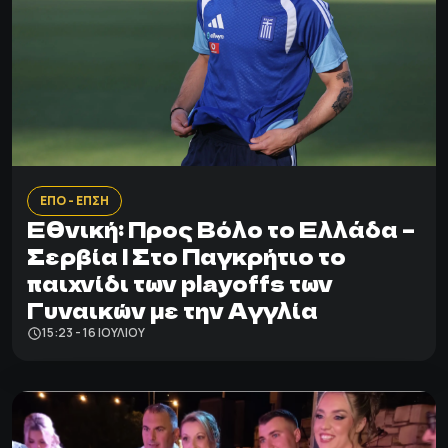
ΕΠΟ - ΕΠΣΗ
Εθνική: Προς Βόλο το Ελλάδα –
Σερβία | Στο Παγκρήτιο το
παιχνίδι των playoffs των
Γυναικών με την Αγγλία
15:23 - 16 ΙΟΥΛΊΟΥ