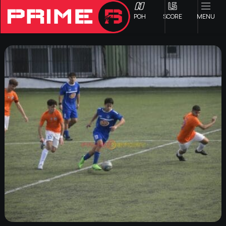
ΡΟΗ
SCORE
MENU
ΟΦΗ
Γ ΕΘΝΙΚΗ
Α1 ΕΠΣΗ
Α2 ΕΠΣΗ
Β1 ΕΠΣΗ
Β2 ΕΠΣΗ