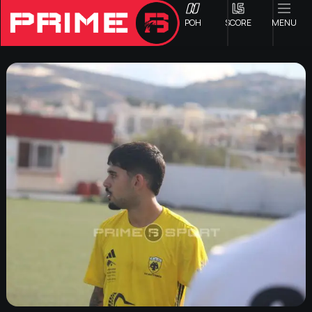
ΡΟΗ
SCORE
MENU
ΟΦΗ
Γ ΕΘΝΙΚΗ
Α1 ΕΠΣΗ
Α2 ΕΠΣΗ
Β1 ΕΠΣΗ
Β2 ΕΠΣΗ