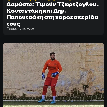
Δαμάστα: Tιμούν Τζώρτζογλου ,
Κουτεντάκη και Δημ.
Παπουτσάκη στη χοροεσπερίδα
τους
18:00 - 31 ΙΟΥΛΊΟΥ