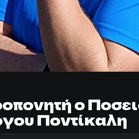
ροπονητή ο Ποσει
ργου Ποντίκαλη