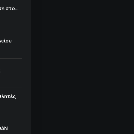
ση στο…
λείου
ς
θλητές
ΟΑΝ