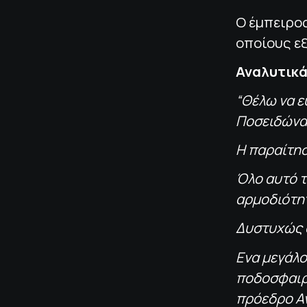
Ο έμπειρος
οποίους ε
Αναλυτικά
“Θέλω να 
Ποσειδώνα
Η παραίτησ
Όλο αυτό τ
αρμοδιότη
Δυστυχώς 
Ενα μεγάλο
ποδοσφαιρι
πρόεδρο Αν