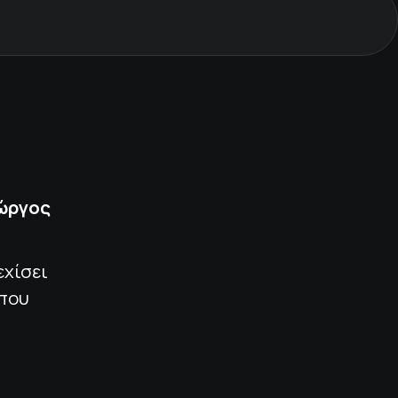
ιώργος
εχίσει
 που