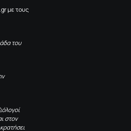
gr με τους
μάδα του
ην
ιόλογοί
αι στον
 κρατήσει