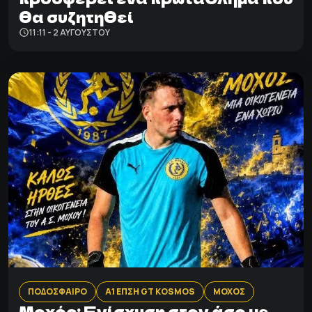
θα συζητηθεί
11:11 - 2 ΑΥΓΟΎΣΤΟΥ
ΠΟΔΟΣΦΑΙΡΟ
Α1 ΕΠΣΗ GT KOSMOS
ΜΟΧΟΣ
Μοχός: Ενίσχυση στον άσο με