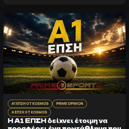
Α1 ΕΠΣΗ GT KOSMOS
PRIME OPINION
Α ΕΠΣΗ GT KOSMOS
Η Α1 ΕΠΣΗ δείχνει έτοιμη να
προσφέρει ένα πρωτάθλημα που