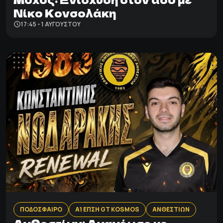
Νίκο Κονσολάκη
17:45 - 1 ΑΥΓΟΎΣΤΟΥ
ΠΟΔΟΣΦΑΙΡΟ
Α1 ΕΠΣΗ GT KOSMOS
ΑΝΘΕΣΤΙΩΝ