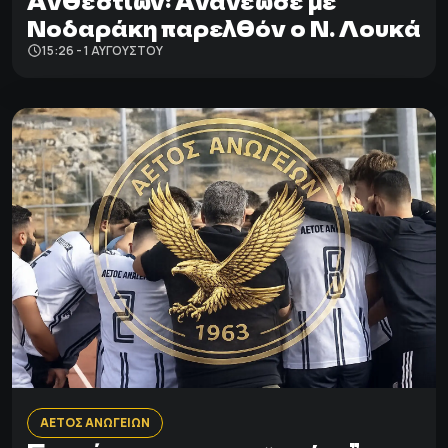
Ανθεστίων: Aνανέωσε με
Νοδαράκη παρελθόν ο Ν. Λουκά
15:26 - 1 ΑΥΓΟΎΣΤΟΥ
ΑΕΤΟΣ ΑΝΩΓΕΙΩΝ