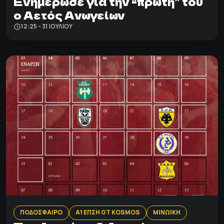
Ενημέρωσε για την “πρώτη” του
ο Αετός Ανωγείων
12:25 - 31 ΙΟΥΛΊΟΥ
ΠΟΔΟΣΦΑΙΡΟ
Α1 ΕΠΣΗ GT KOSMOS
ΜΙΝΩΙΚΗ