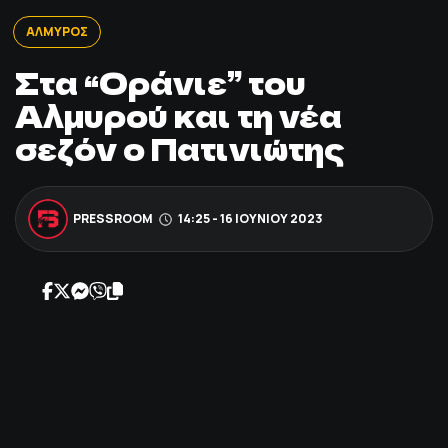
ΠΟΔΟΣΦΑΙΡΟ
ΑΛΜΥΡΟΣ
Στα “Οράνιε” του
ΑΛΛΑ ΣΠΟΡ
Αλμυρού και τη νέα
σεζόν ο Πατινιώτης
PRIME ZONE
ΕΠΙΚΑΙΡΟΤΗΤΑ
PRESSROOM
14:25 - 16 ΙΟΥΝΊΟΥ 2023
ΠΡΟΓΡΑΜΜΑ
ΒΑΘΜΟΛΟΓΙΕΣ
FOLLOW US