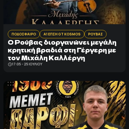
ΠΟΔΟΣΦΑΙΡΟ
Α1 ΕΠΣΗ GT KOSMOS
ΡΟΥΒΑΣ
Ο Ρούβας διοργανώνει μεγάλη
κρητική βραδιά στη Γέργερη με
τον Μιχάλη Καλλέργη
17:05 - 25 ΙΟΥΛΊΟΥ