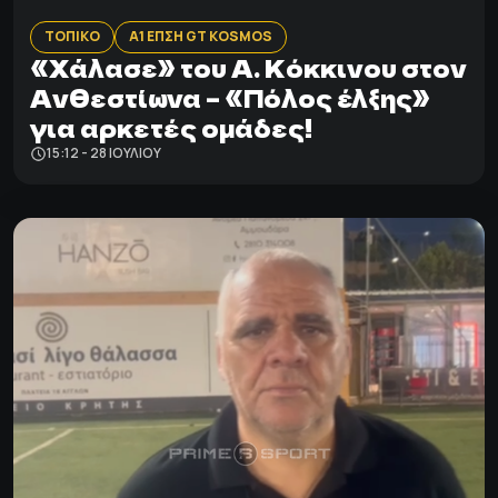
ΤΟΠΙΚΟ
Α1 ΕΠΣΗ GT KOSMOS
«Χάλασε» του Α. Κόκκινου στον
Ανθεστίωνα – «Πόλος έλξης»
για αρκετές ομάδες!
15:12 - 28 ΙΟΥΛΊΟΥ