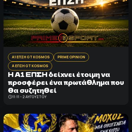
Α1 ΕΠΣΗ GT KOSMOS
PRIME OPINION
Α ΕΠΣΗ GT KOSMOS
Η Α1 ΕΠΣΗ δείχνει έτοιμη να
προσφέρει ένα πρωτάθλημα που
θα συζητηθεί
11:11 - 2 ΑΥΓΟΎΣΤΟΥ