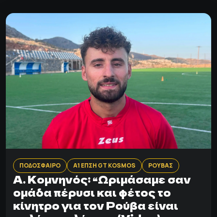
ΠΟΔΟΣΦΑΙΡΟ
Α1 ΕΠΣΗ GT KOSMOS
ΡΟΥΒΑΣ
A. Kομνηνός: “Ωριμάσαμε σαν
ομάδα πέρυσι και φέτος το
κίνητρο για τον Ρούβα είναι