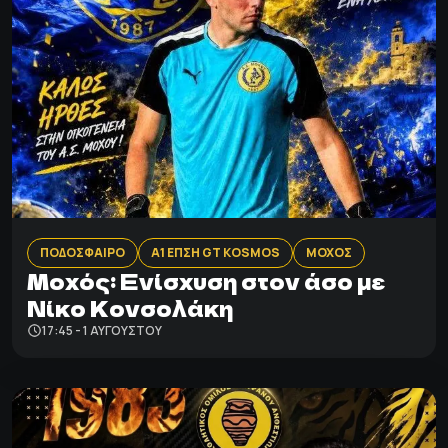
ΠΟΔΟΣΦΑΙΡΟ
Α1 ΕΠΣΗ GT KOSMOS
ΜΟΧΟΣ
Μοχός: Ενίσχυση στον άσο με
Νίκο Κονσολάκη
17:45 - 1 ΑΥΓΟΎΣΤΟΥ