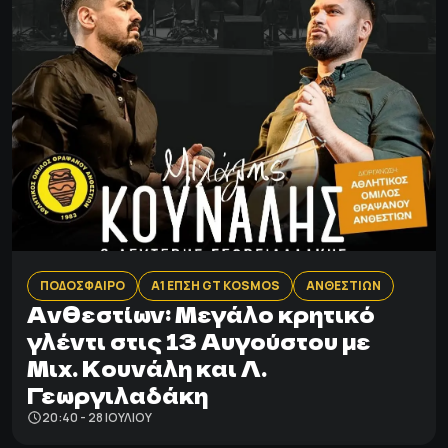
ΠΟΔΟΣΦΑΙΡΟ
Α1 ΕΠΣΗ GT KOSMOS
ΑΝΘΕΣΤΙΩΝ
Ανθεστίων: Mεγάλο κρητικό
γλέντι στις 13 Αυγούστου με
Μιχ. Κουνάλη και Λ.
Γεωργιλαδάκη
20:40 - 28 ΙΟΥΛΊΟΥ