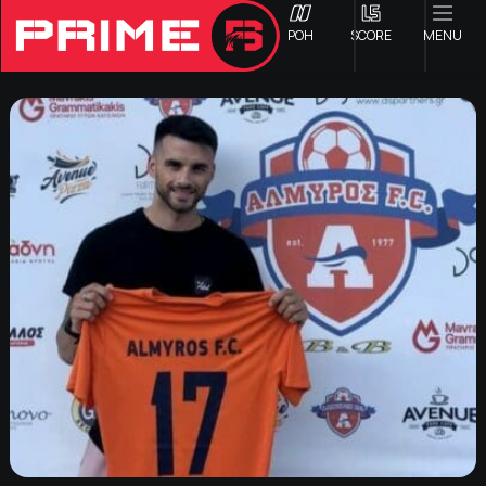
ΡΟΗ
SCORE
MENU
ΟΦΗ
Γ ΕΘΝΙΚΗ
Α1 ΕΠΣΗ
Α2 ΕΠΣΗ
Β1 ΕΠΣΗ
Β2 ΕΠΣΗ