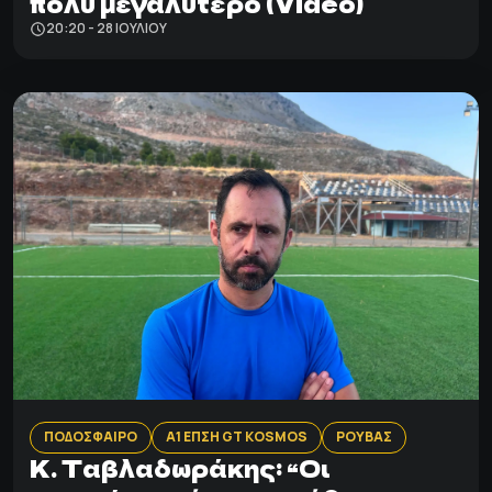
πολύ μεγαλύτερο (Video)
20:20 - 28 ΙΟΥΛΊΟΥ
ΠΟΔΟΣΦΑΙΡΟ
Α1 ΕΠΣΗ GT KOSMOS
ΡΟΥΒΑΣ
K. Tαβλαδωράκης: “Oι