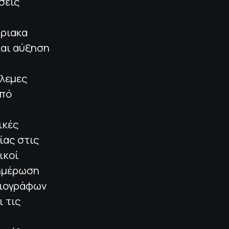
σεις
ύριακα
και αύξηση
όλεμες
από
ικές
ίας στις
ικοί
νημέρωση
σιογράφων
 τις