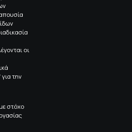
ων
 απουσία
ρίδων
διαδικασία
έγονται οι
ικά
 για την
 με στόχο
εργασίας