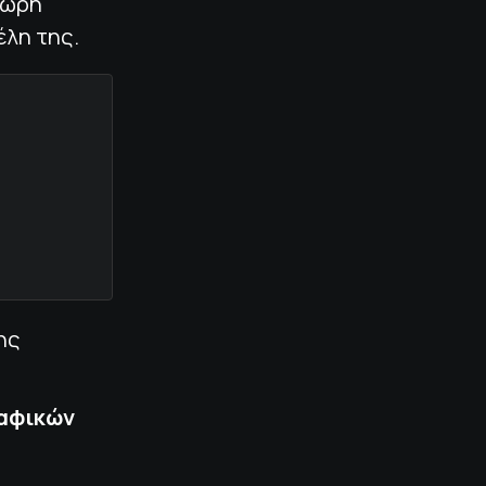
4ωρη
έλη της.
ης
ραφικών