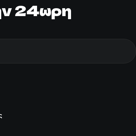
την 24ωρη
ς