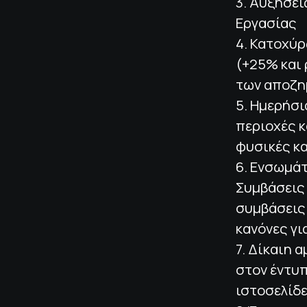
3. Αυξήσει
Εργασίας
4. Κατοχύρ
(+25% και 
των αποζη
5. Ημερήσ
περιοχές κ
φυσικές κ
6. Ενσωμά
Συμβάσεις
συμβάσεις 
κανόνες γ
7. Δίκαιη 
στον έντυ
ιστοσελίδ