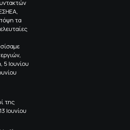
Συντακτών
ΕΣΗΕΑ,
υπόψη τα
τελευταίες
ασίσαμε
εργιών,
 5 Ιουνίου
ουνίου
ωί της
13 Ιουνίου