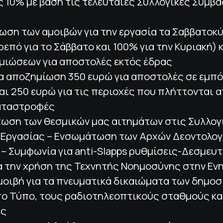
ς 10% με βάση τις τελευταίες Συλλογικές Συμβά
ωση των αμοιβών για την εργασία τα Σαββατοκ
ρεπό για το Σάββατο και 100% για την Κυριακή) 
μιώσεων για αποστολές εκτός έδρας
ια αποζημίωση 350 ευρώ για αποστολές σε εμπ
αι 250 ευρώ για τις περιοχές που πλήττονται 
αταστροφές
τωση των θεσμικών μας αιτημάτων στις Συλλογ
 Εργασίας – Ενσωμάτωση των Αρχών Δεοντολογ
– Συμφωνία για anti-Slapps ρυθμίσεις-Δεσμευτ
ια την χρήση της Τεχνητής Νοημοσύνης στην Ε
αμοιβή για τα πνευματικά δικαιώματα των δημο
πο Τύπο, τους ραδιοτηλεοπτικούς σταθμούς και
ες