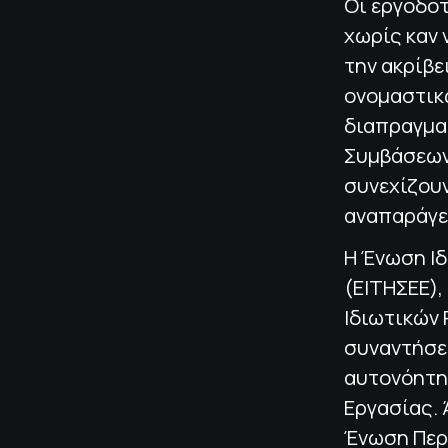
Οι εργοδοτ
χωρίς καν 
την ακρίβε
ονομαστικ
διαπραγμα
Συμβάσεων 
συνεχίζου
αναπαράγει
Η Ένωση Ι
(ΕΙΤΗΣΕΕ),
Ιδιωτικών 
συναντήσει
αυτονόητη
Εργασίας. 
Ένωση Περ