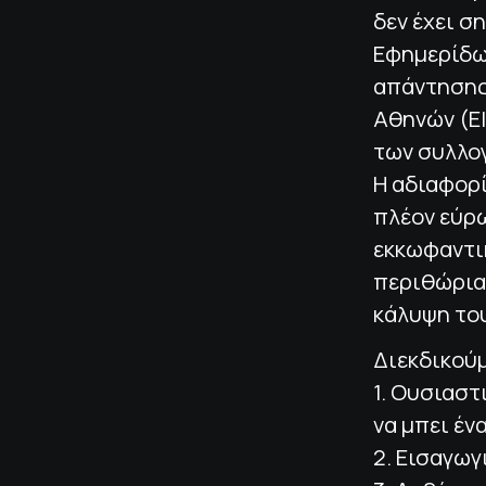
δεν έχει σ
Εφημερίδων
απάντησης
Αθηνών (ΕΙ
των συλλο
Η αδιαφορί
πλέον εύρω
εκκωφαντικ
περιθώρια 
κάλυψη το
Διεκδικούμ
1. Ουσιαστ
να μπει έν
2. Εισαγωγ