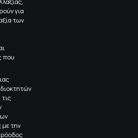
λλαξίας,
ρούν για
αξία των
αι
ς που
ιας
 Ιδιοκτητών
 τις
ν
εων
 με την
πρόοδος