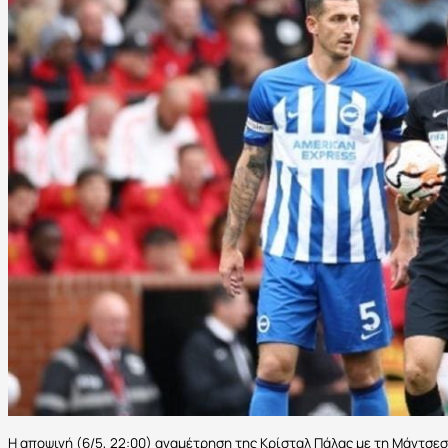
Η αποψινή (6/5, 22:00) αναμέτρηση της Κρίσταλ Πάλας με τη Μάντσεσ