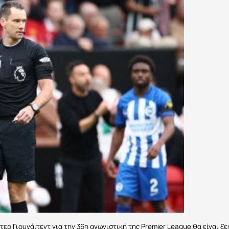
τερ Γιουνάιτεντ για την 36η αγωνιστική της Premier League θα είναι