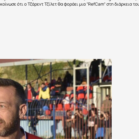
κοίνωσε ότι ο Τζάρεντ Τζίλετ θα φοράει μια “RefCam” στη διάρκεια το