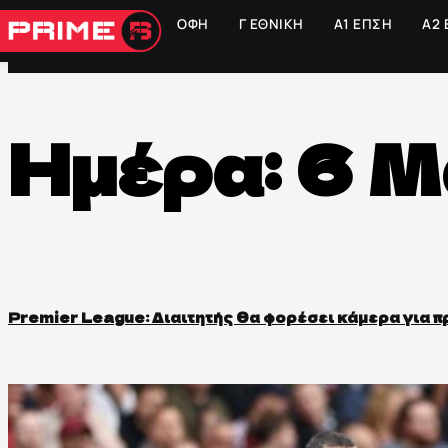
ΟΦΗ
Γ ΕΘΝΙΚΗ
Α1 ΕΠΣΗ
Α2
Ημέρα:
6 Μ
Premier League: Διαιτητής θα φορέσει κάμερα για π