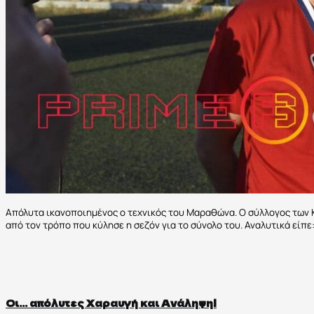
Απόλυτα ικανοποιημένος ο τεχνικός του Μαραθώνα. Ο σύλλογος των Κ
από τον τρόπο που κύλησε η σεζόν για το σύνολο του. Αναλυτικά είπε
Οι… απόλυτες Χαραυγή και Ανάληψη!