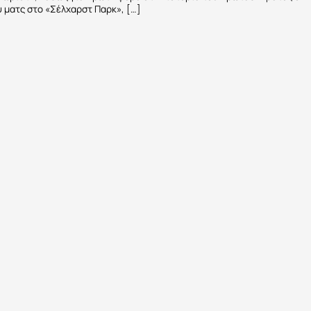
υ ματς στο «Σέλχαρστ Παρκ», […]