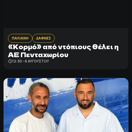
ΠΑΛΙΑΝΗ
ΔΑΦΝΕΣ
«Κορμό» από ντόπιους θέλει η
ΑΕ Πενταχωρίου
12:30 - 6 ΑΥΓΟΎΣΤΟΥ