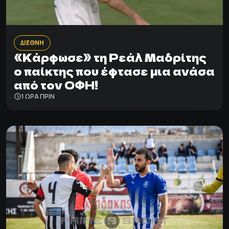
ΔΙΕΘΝΗ
«Κάρφωσε» τη Ρεάλ Μαδρίτης
ο παίκτης που έφτασε μια ανάσα
από τον ΟΦΗ!
1 ΩΡΑ ΠΡΙΝ