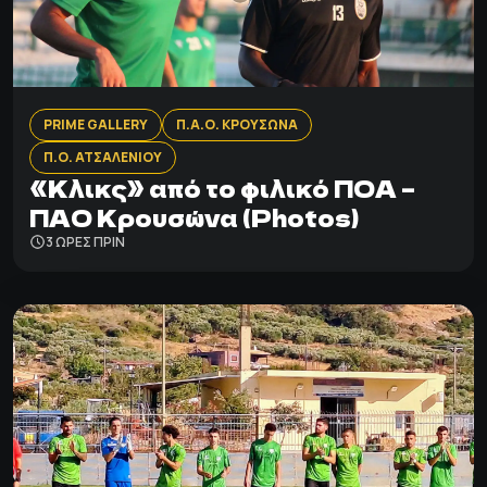
PRIME GALLERY
Π.Α.Ο. ΚΡΟΥΣΩΝΑ
Π.Ο. ΑΤΣΑΛΕΝΙΟΥ
«Κλικς» από το φιλικό ΠΟΑ –
ΠΑΟ Κρουσώνα (Photos)
3 ΩΡΕΣ ΠΡΙΝ