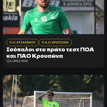
Π.Ο. ΑΤΣΑΛΕΝΙΟΥ
Π.Α.Ο. ΚΡΟΥΣΩΝΑ
Ισόπαλοι στο πρώτο τεστ ΠΟΑ
και ΠΑΟ Κρουσώνα
4 ΩΡΕΣ ΠΡΙΝ