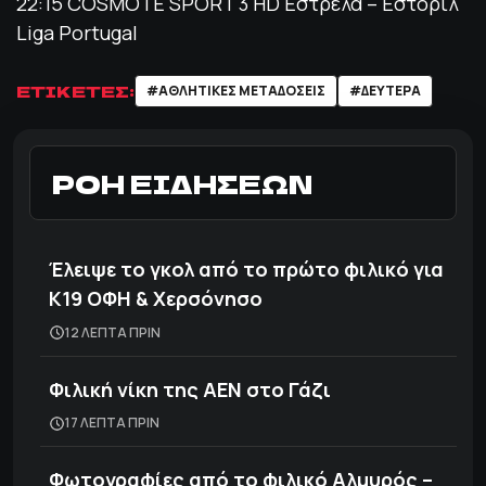
22:15 COSMOTE SPORT 3 HD Εστρέλα – Εστορίλ
Liga Portugal
ΕΤΙΚΕΤΕΣ:
#AΘΛΗΤΙΚΕΣ ΜΕΤΑΔΟΣΕΙΣ
#ΔΕΥΤΕΡΑ
ΡΟΗ ΕΙΔΗΣΕΩΝ
Έλειψε το γκολ από το πρώτο φιλικό για
Κ19 ΟΦΗ & Χερσόνησο
12 ΛΕΠΤΑ ΠΡΙΝ
Φιλική νίκη της ΑΕΝ στο Γάζι
17 ΛΕΠΤΑ ΠΡΙΝ
Φωτογραφίες από το φιλικό Αλμυρός –