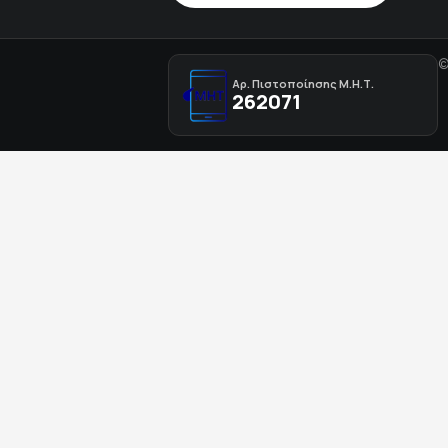
©
Αρ. Πιστοποίησης Μ.Η.Τ.
262071