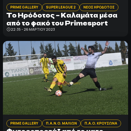
PRIME GALLERY
SUPER LEAGUE 2
ΝΕΟΣ ΗΡΟΔΟΤΟΣ
Το Ηρόδοτος – Καλαμάτα μέσα
από το φακό του Primesport
22:35 - 26 ΜΑΡΤΊΟΥ 2023
PRIME GALLERY
Π.Α.Ν.Ο. ΜΑΛΙΩΝ
Π.Α.Ο. ΚΡΟΥΣΩΝΑ