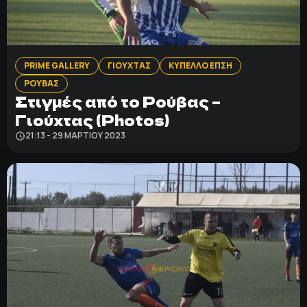
ΠΟΛΙΤΙΚΗ ΑΠΟΡΡΗΤΟΥ
© 2022-2025 PRIMESPORT.GR
PRIME GALLERY
ΓΙΟΥΧΤΑΣ
ΚΥΠΕΛΛΟ ΕΠΣΗ
ΡΟΥΒΑΣ
Στιγμές από το Ρούβας –
Γιούχτας (Photos)
21:13 - 29 ΜΑΡΤΊΟΥ 2023