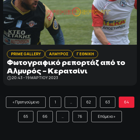
PRIME GALLERY
ΑΛΜΥΡΟΣ
Γ ΕΘΝΙΚΗ
Φωτογραφικό ρεπορτάζ από το
Αλμυρός – Κερατσίνι
20:43 - 19 ΜΑΡΤΊΟΥ 2023
« Προηγούμενο
1
…
62
63
64
65
66
…
76
Επόμενο »