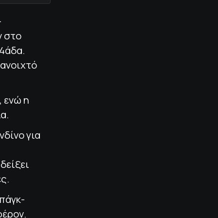
-
ν στο
24άδα.
 ανοιχτό
, ενώ η
α.
νδίνο για
 δείξει
ς.
μπάγκ-
φέρον.