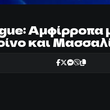
ue: Αμφίρροπα μ
ίνο και Μασσαλ