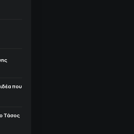
νης
 ιδέα που
 ο Τάσος