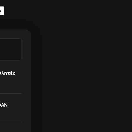
Α
θλητές
ΟΑΝ