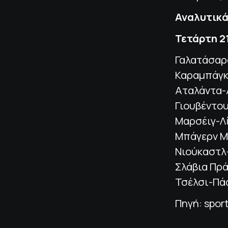
Αναλυτικά
Τετάρτη 2
Γαλατάσαρ
Καραμπάγκ
Αταλάντα-
Γιουβέντο
Μαρσέιγ-Λ
Μπάγερν Μ
Νιούκαστλ
Σλάβια Πρ
Τσέλσι-Πά
Πηγή: spor