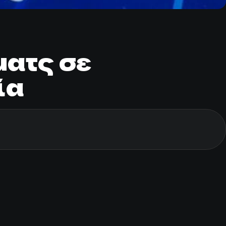
ατς σε
ία