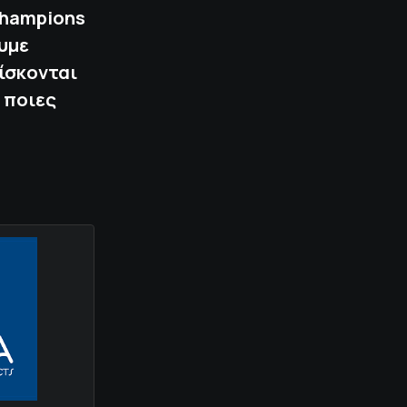
Champions
ουμε
ρίσκονται
 ποιες