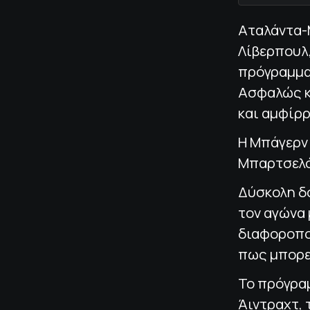
Αταλάντα-
Λίβερπουλ,
πρόγραμμα 
Ασφαλώς κ
και αμφίρ
Η Μπάγερν 
Μπαρτσελό
Δύσκολη δο
τον αγώνα 
διαφοροποι
πως μπορεί
Το πρόγραμ
Άιντραχτ, 