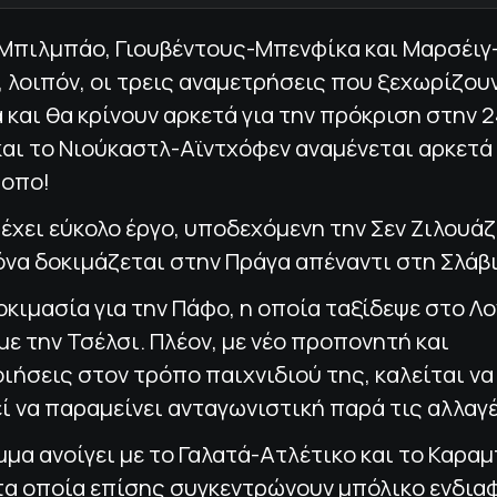
Μπιλμπάο, Γιουβέντους-Μπενφίκα και Μαρσέιγ
 λοιπόν, οι τρεις αναμετρήσεις που ξεχωρίζου
και θα κρίνουν αρκετά για την πρόκριση στην 
αι το Νιούκαστλ-Αϊντχόφεν αναμένεται αρκετά
ροπο!
έχει εύκολο έργο, υποδεχόμενη την Σεν Ζιλουάζ
να δοκιμάζεται στην Πράγα απέναντι στη Σλάβι
κιμασία για την Πάφο, η οποία ταξίδεψε στο Λο
με την Τσέλσι. Πλέον, με νέο προπονητή και
ήσεις στον τρόπο παιχνιδιού της, καλείται να
 να παραμείνει ανταγωνιστική παρά τις αλλαγέ
μα ανοίγει με το Γαλατά-Ατλέτικο και το Καρα
τα οποία επίσης συγκεντρώνουν μπόλικο ενδια