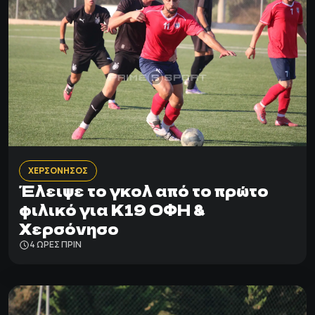
ΧΕΡΣΟΝΗΣΟΣ
Έλειψε το γκολ από το πρώτο
φιλικό για Κ19 ΟΦΗ &
Χερσόνησο
4 ΩΡΕΣ ΠΡΙΝ