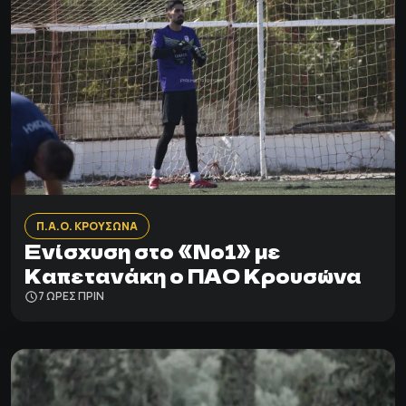
Π.Α.Ο. ΚΡΟΥΣΩΝΑ
Ενίσχυση στο «Νο1» με
Καπετανάκη ο ΠΑΟ Κρουσώνα
7 ΩΡΕΣ ΠΡΙΝ