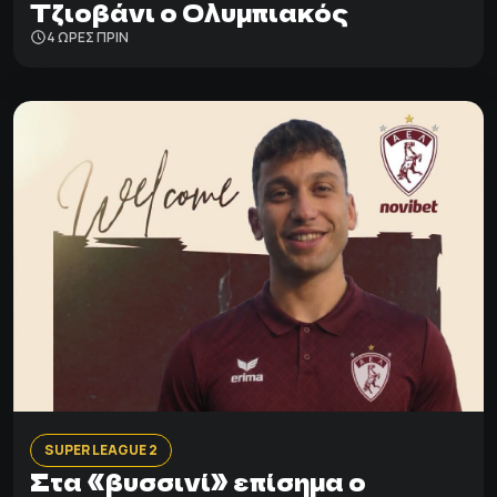
Τζιοβάνι ο Ολυμπιακός
4 ΩΡΕΣ ΠΡΙΝ
SUPER LEAGUE 2
Στα «βυσσινί» επίσημα ο