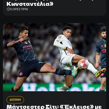
Κωνσταντέλια»
5 ΩΡΕΣ ΠΡΙΝ
ΔΙΕΘΝΗ
Μάντσεστερ Σίτι: «Έκλεισε» με