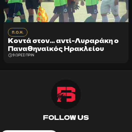
Π.Ο.Η.
Κοντά στον… αντί-Λυραράκη ο
Παναθηναϊκός Ηρακλείου
9 ΩΡΕΣ ΠΡΙΝ
FOLLOW US