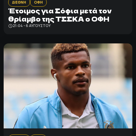
ΔΙΕΘΝΗ
ΟΦΗ
Έτοιμος για Σόφια μετά τον
θρίαμβο της ΤΣΣΚΑ ο ΟΦΗ
21:04 - 6 ΑΥΓΟΎΣΤΟΥ