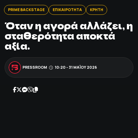
ΠΟΔΟΣΦΑΙΡΟ
PRIME BACKSTAGE
ΕΠΙΚΑΙΡΟΤΗΤΑ
ΚΡΗΤΗ
Όταν η αγορά αλλάζει, η
ΑΛΛΑ ΣΠΟΡ
σταθερότητα αποκτά
αξία.
PRIME ZONE
ΕΠΙΚΑΙΡΟΤΗΤΑ
PRESSROOM
10:20 - 31 ΜΑΪ́ΟΥ 2026
ΠΡΟΓΡΑΜΜΑ
ΒΑΘΜΟΛΟΓΙΕΣ
FOLLOW US