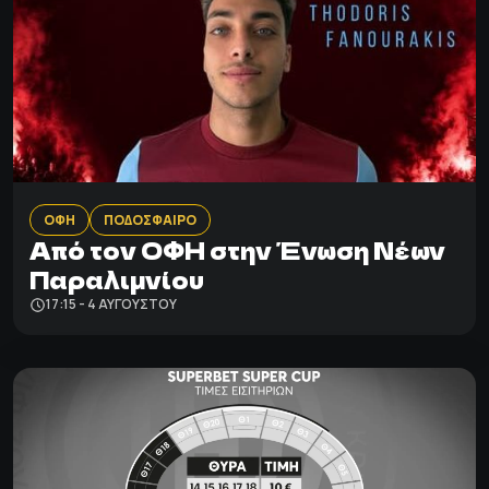
ΟΦΗ
ΠΟΔΟΣΦΑΙΡΟ
Από τον ΟΦΗ στην Ένωση Νέων
Παραλιμνίου
17:15 - 4 ΑΥΓΟΎΣΤΟΥ