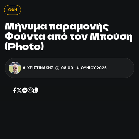
ΠΟΔΟΣΦΑΙΡΟ
ΟΦΗ
Μήνυμα παραμονής
ΑΛΛΑ ΣΠΟΡ
Φούντα από τον Μπούση
(Photo)
PRIME ZONE
ΕΠΙΚΑΙΡΟΤΗΤΑ
Α. ΧΡΙΣΤΙΝΆΚΗΣ
08:00 - 4 ΙΟΥΝΊΟΥ 2026
ΠΡΟΓΡΑΜΜΑ
ΒΑΘΜΟΛΟΓΙΕΣ
FOLLOW US