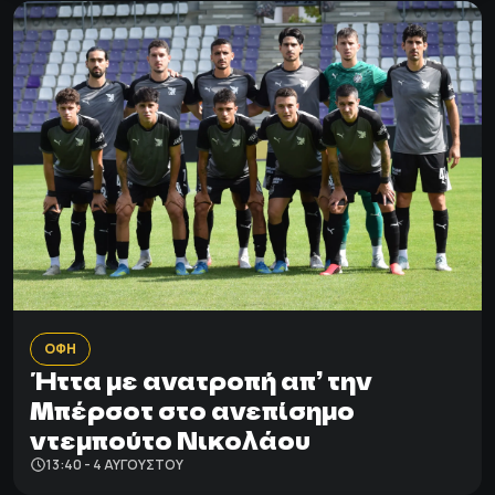
ΟΦΗ
Ήττα με ανατροπή απ’ την
Μπέρσοτ στο ανεπίσημο
ντεμπούτο Νικολάου
13:40 - 4 ΑΥΓΟΎΣΤΟΥ