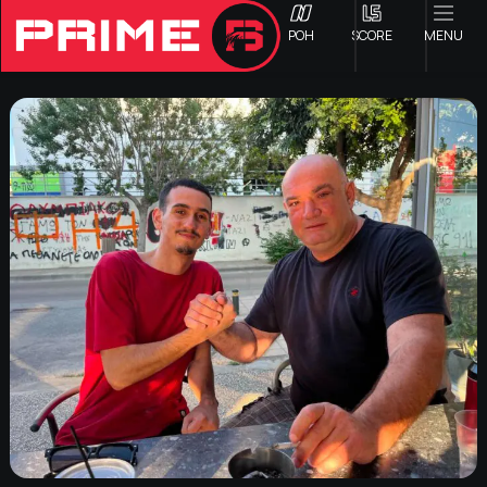
ΡΟΗ
SCORE
MENU
ΟΦΗ
Γ ΕΘΝΙΚΗ
Α1 ΕΠΣΗ
Α2 ΕΠΣΗ
Β1 ΕΠΣΗ
Β2 ΕΠΣΗ