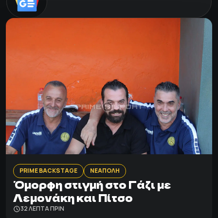
PRIME BACKSTAGE
ΝΕΑΠΟΛΗ
Όμορφη στιγμή στο Γάζι με
Λεμονάκη και Πίτσο
32 ΛΕΠΤΑ ΠΡΙΝ