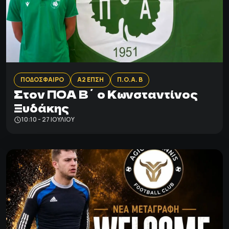
ΠΟΔΟΣΦΑΙΡΟ
Α2 ΕΠΣΗ
Π.Ο.Α. Β
Στον ΠΟΑ Β΄ ο Κωνσταντίνος
Ξυδάκης
10:10 - 27 ΙΟΥΛΊΟΥ