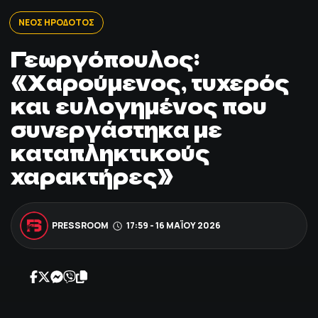
ΠΟΔΟΣΦΑΙΡΟ
ΝΕΟΣ ΗΡΟΔΟΤΟΣ
Γεωργόπουλος:
ΑΛΛΑ ΣΠΟΡ
«Χαρούμενος, τυχερός
και ευλογημένος που
PRIME ZONE
συνεργάστηκα με
ΕΠΙΚΑΙΡΟΤΗΤΑ
καταπληκτικούς
χαρακτήρες»
ΠΡΟΓΡΑΜΜΑ
ΒΑΘΜΟΛΟΓΙΕΣ
PRESSROOM
17:59 - 16 ΜΑΪ́ΟΥ 2026
FOLLOW US