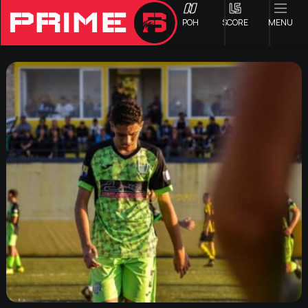
ΡΟΗ
SCORE
MENU
ΟΦΗ
Γ ΕΘΝΙΚΗ
Α1 ΕΠΣΗ
Α2 ΕΠΣΗ
Β1 ΕΠΣΗ
Β2 ΕΠΣΗ