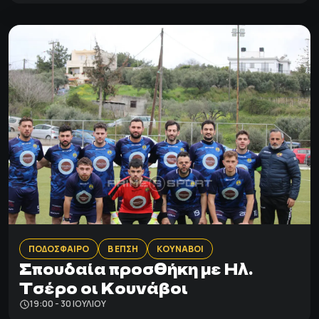
ΠΟΔΟΣΦΑΙΡΟ
Β ΕΠΣΗ
ΚΟΥΝΑΒΟΙ
Σπουδαία προσθήκη με Ηλ.
Τσέρο οι Κουνάβοι
19:00 - 30 ΙΟΥΛΊΟΥ