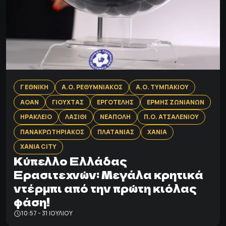
Γ ΕΘΝΙΚΗ
Α.Ο. ΡΕΘΥΜΝΙΑΚΟΣ
Α.Ο. ΤΥΜΠΑΚΙΟΥ
ΑΟΑΝ
ΓΙΟΥΧΤΑΣ
ΕΡΓΟΤΕΛΗΣ
ΕΡΜΗΣ ΖΩΝΙΑΝΩΝ
ΗΡΑΚΛΕΙΟ
ΛΑΣΙΘΙ
ΝΕΑΠΟΛΗ
Π.Ο. ΑΤΣΑΛΕΝΙΟΥ
ΠΑΝΑΚΡΩΤΗΡΙΑΚΟΣ
ΠΛΑΤΑΝΙΑΣ
ΧΑΝΙΑ
ΧΑΝΙΑ CITY
Κύπελλο Ελλάδας
Ερασιτεχνών: Μεγάλα κρητικά
ντέρμπι από την πρώτη κιόλας
φάση!
10:57 - 31 ΙΟΥΛΊΟΥ