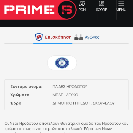
ΡΟΗ
SCORE
MENU
Επισκόπηση
Αγώνες
ΟΦΗ
Γ ΕΘΝΙΚΗ
Α1 ΕΠΣΗ
Σύντομο όνομα:
ΠΑΙΔΕΣ ΗΡΟΔΟΤΟΥ
Α2 ΕΠΣΗ
Χρώματα:
ΜΠΛΕ - ΛΕΥΚΟ
Έδρα:
ΔΗΜΟΤΙΚΟ ΓΗΠΕΔΟ Γ. ΣΚΟΥΡΕΛΟΥ
Β1 ΕΠΣΗ
Οι Νέοι Ηροδότου αποτελούν θυγατρική ομάδα του Ηροδότου και
Β2 ΕΠΣΗ
χρώματα τους είναι το μπλε και το λευκό. Έδρα των Νέων