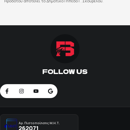
Ηροδότου αποτελεί το Δημοτικό Γήπεδο Γ. Σκουρέλου.
ΠΟΔΟΣΦΑΙΡΟ
ΑΛΛΑ ΣΠΟΡ
PRIME ZONE
ΕΠΙΚΑΙΡΟΤΗΤΑ
FOLLOW US
ΠΡΟΓΡΑΜΜΑ
ΒΑΘΜΟΛΟΓΙΕΣ
FOLLOW US
Αρ. Πιστοποίησης Μ.Η.Τ.
262071