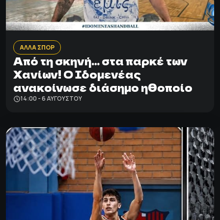
ΑΛΛΑ ΣΠΟΡ
Από τη σκηνή… στα παρκέ των
Χανίων! Ο Ιδομενέας
ανακοίνωσε διάσημο ηθοποίο
14:00 - 6 ΑΥΓΟΎΣΤΟΥ