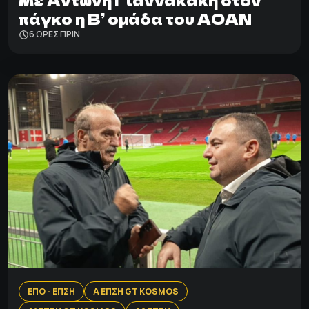
Με Αντώνη Γιαννακάκη στον
πάγκο η Β’ ομάδα του ΑΟΑΝ
6 ΩΡΕΣ ΠΡΙΝ
ΕΠΟ - ΕΠΣΗ
Α ΕΠΣΗ GT KOSMOS