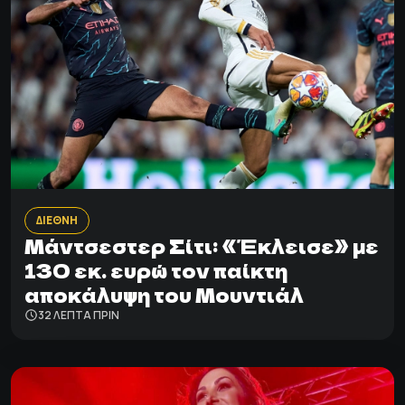
ΔΙΕΘΝΗ
Μάντσεστερ Σίτι: «Έκλεισε» με
130 εκ. ευρώ τον παίκτη
αποκάλυψη του Μουντιάλ
32 ΛΕΠΤΑ ΠΡΙΝ