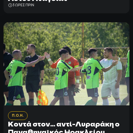
3 ΩΡΕΣ ΠΡΙΝ
Π.Ο.Η.
Κοντά στον… αντί-Λυραράκη ο
Παναθηναϊκός Ηρακλείου