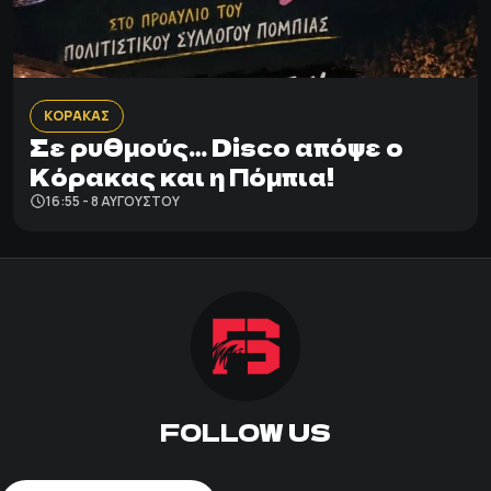
ΚΟΡΑΚΑΣ
Σε ρυθμούς… Disco απόψε ο
Κόρακας και η Πόμπια!
16:55 - 8 ΑΥΓΟΎΣΤΟΥ
FOLLOW US