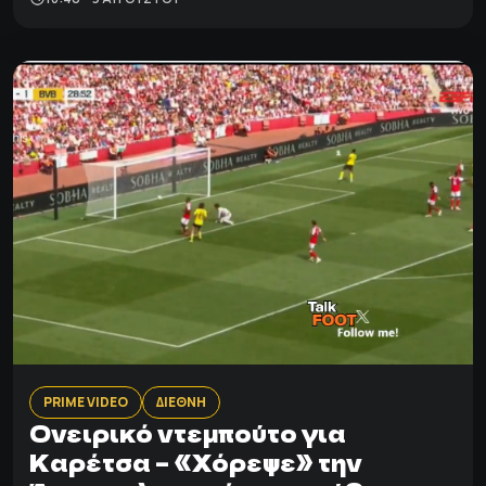
PRIME VIDEO
ΔΙΕΘΝΗ
Ονειρικό ντεμπούτο για
Καρέτσα – «Χόρεψε» την