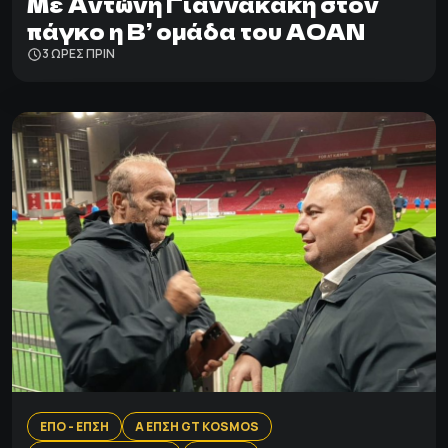
Με Αντώνη Γιαννακάκη στον
πάγκο η Β’ ομάδα του ΑΟΑΝ
3 ΩΡΕΣ ΠΡΙΝ
ΕΠΟ - ΕΠΣΗ
Α ΕΠΣΗ GT KOSMOS