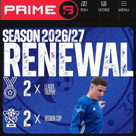
ΡΟΗ
SCORE
MENU
ΟΦΗ
Γ ΕΘΝΙΚΗ
Α1 ΕΠΣΗ
Α2 ΕΠΣΗ
Β1 ΕΠΣΗ
Β2 ΕΠΣΗ