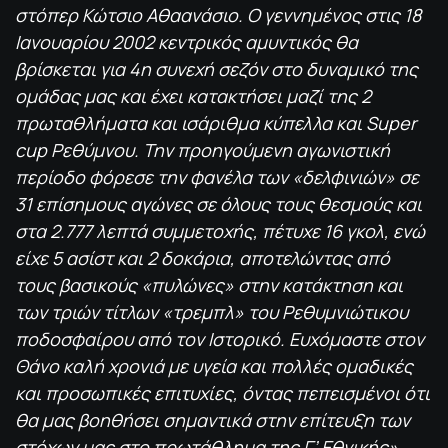
στόπερ Κώτσιο Αθαανάσιο. Ο γεννημένος στις 18
Ιανουαρίου 2002 κεντρικός αμυντικός θα
βρίσκεται για 4η συνεχή σεζόν στο δυναμικό της
ομάδας μας και έχει κατακτήσει μαζί της 2
πρωταθλήματα και ισάριθμα κύπελλα και Super
cup Ρεθύμνου. Την προηγούμενη αγωνιστική
περίοδο φόρεσε την φανέλα των «δελφινιών» σε
31 επίσημους αγώνες σε όλους τους θεσμούς και
στα 2.777 λεπτά συμμετοχής, πέτυχε 16 γκολ, ενώ
είχε 5 ασίστ και 2 δοκάρια, αποτελώντας από
τους βασικούς «πυλώνες» στην κατάκτηση και
των τριών τίτλων «τρεμπλ» του Ρεθυμνιώτικου
ποδοσφαίρου από τον Ιστορικό. Ευχόμαστε στον
Θάνο καλή χρονιά με υγεία και πολλές ομαδικές
και προσωπικές επιτυχίες, όντας πεπεισμένοι ότι
θα μας βοηθήσει σημαντικά στην επίτευξη των
στόχων μας στο πρωτάθλημα της Γ’ Εθνικής».