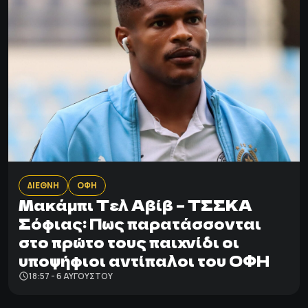
ΔΙΕΘΝΗ
ΟΦΗ
Μακάμπι Τελ Αβίβ – ΤΣΣΚΑ
Σόφιας: Πως παρατάσσονται
στο πρώτο τους παιχνίδι οι
υποψήφιοι αντίπαλοι του ΟΦΗ
18:57 - 6 ΑΥΓΟΎΣΤΟΥ