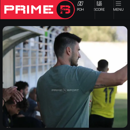
ΡΟΗ
SCORE
MENU
ΟΦΗ
Γ ΕΘΝΙΚΗ
Α1 ΕΠΣΗ
Α2 ΕΠΣΗ
Β1 ΕΠΣΗ
Β2 ΕΠΣΗ