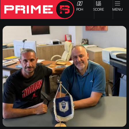
ΡΟΗ
SCORE
MENU
ΟΦΗ
Γ ΕΘΝΙΚΗ
Α1 ΕΠΣΗ
Α2 ΕΠΣΗ
Β1 ΕΠΣΗ
Β2 ΕΠΣΗ