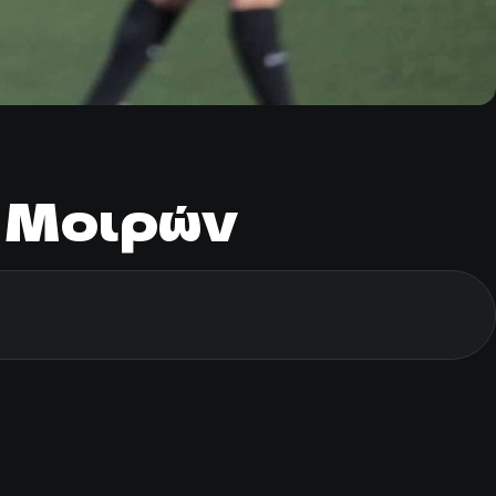
Ε Μοιρών