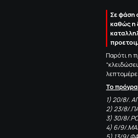
Σε φάση 
καθώς η 
καταλληλ
προετοιμ
Παρότι η 
“κλειδώσει
λεπτομέρει
Το πρόγρα
1) 20/8/. 
2) 23/8/.
3) 30/8/.
4) 6/9/.Μ
5) 13/9/.