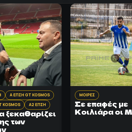
Η
Α ΕΠΣΗ GT KOSMOS
ΜΟΙΡΕΣ
Σε επαφές με
GT KOSMOS
Α2 ΕΠΣΗ
Κοιλιάρα οι 
α ξεκαθαρίζει
ης των
ών