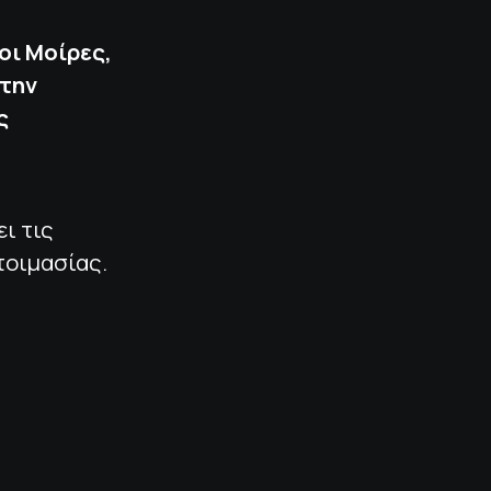
οι Μοίρες,
 την
ς
ει τις
τοιμασίας.