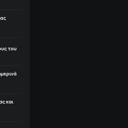
σας
ους του
ημερινά
ας και