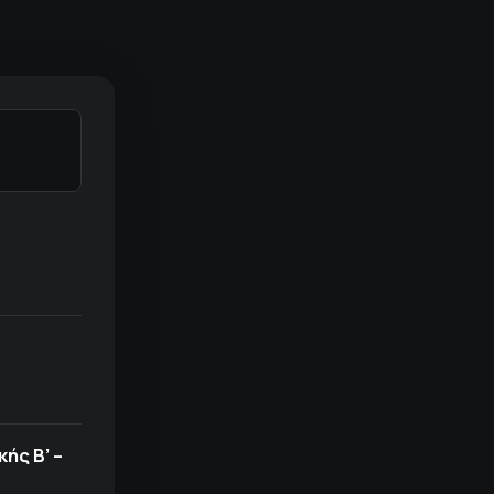
ής Β’ –