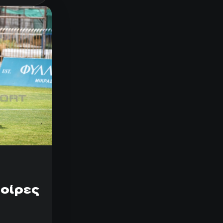
Μοίρες