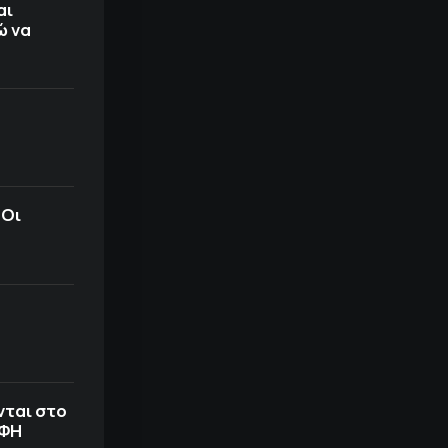
αι
ώ να
 Οι
νται στο
ΟΦΗ