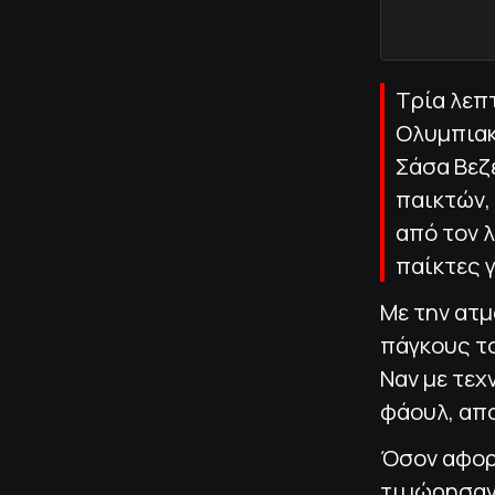
Τρία λεπτ
Ολυμπιακ
Σάσα Βεζ
παικτών, 
από τον λ
παίκτες 
Με την ατμ
πάγκους το
Ναν με τεχ
φάουλ, απο
Όσον αφορά
τιμώρησαν 