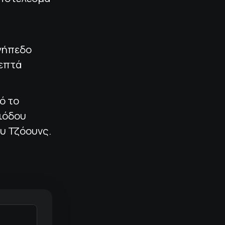
 γήπεδο
 επτά
ό το
ριόδου
υ Τζόουνς.