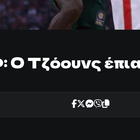
: Ο Τζόουνς έπια