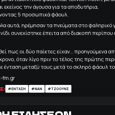
αι εκείνος την άγουσα για τα αποδυτήρια,
οντας 5 προσωπικά φάουλ.
όλα αυτά, ηρέμησαν τα πνεύματα στο φαληρικό
χνίδι συνεχίστηκε έπειτα από διακοπή περίπου
εί πως οι δύο παίκτες είχαν… προηγούμενα απ
ρονο, όταν λίγο πριν το τέλος της πρώτης πε
ε ένταση μεταξύ τους μετά το σκληρό φάουλ το
t-fm.gr
Σ:
#ΕΝΤΑΣΗ
#ΝΑΝ
#ΤΖΟΟΥΝΣ
ΟΗ ΕΙΔΗΣΕΩΝ