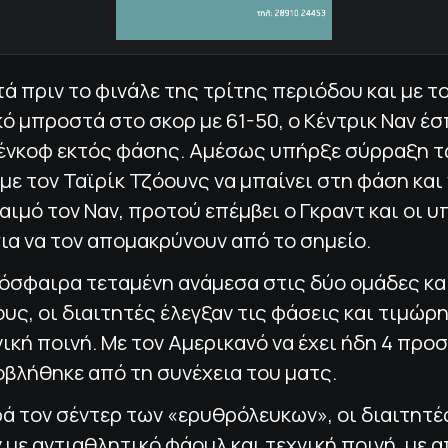
ά πριν το φινάλε της τρίτης περιόδου και με τ
ό μπροστά στο σκορ με 61-50, ο Κέντρικ Ναν έ
ένκοφ εκτός φάσης. Αμέσως υπήρξε σύρραξη 
με τον Ταϊρίκ Τζόουνς να μπαίνει στη φάση και 
αιμό τον Ναν, προτού επέμβει ο Γκραντ και οι 
για να τον απομακρύνουν από το σημείο.
όσφαιρα τεταμένη ανάμεσα στις δύο ομάδες κα
υς, οι διαιτητές έλεγξαν τις φάσεις και τιμώρ
νική ποινή. Με τον Αμερικανό να έχει ήδη 4 πρ
βλήθηκε από τη συνέχεια του ματς.
 τον σέντερ των «ερυθρόλευκων», οι διαιτητέ
με αντιαθλητικό φάουλ και τεχνική ποινή, με 