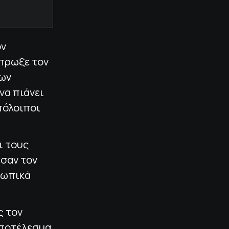
ον
σπρωξε τον
των
να πιάνει
υπόλοιποι
ι τους
ησαν τον
οσωπικά
ς τον
αποτέλεσμα