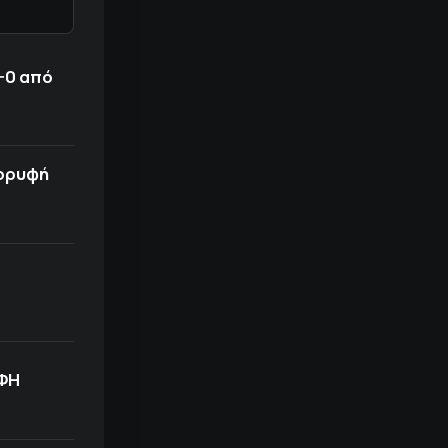
-0 από
κορυφή
ΟΦΗ