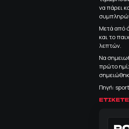
να πάρει κ
συμπληρών
Μετά από 
και το παι
λεπτών.
Να σημειωθ
πρώτο ημίχ
σημειώθηκ
Πηγή: spor
ΕΤΙΚΕΤΕ
Ρ