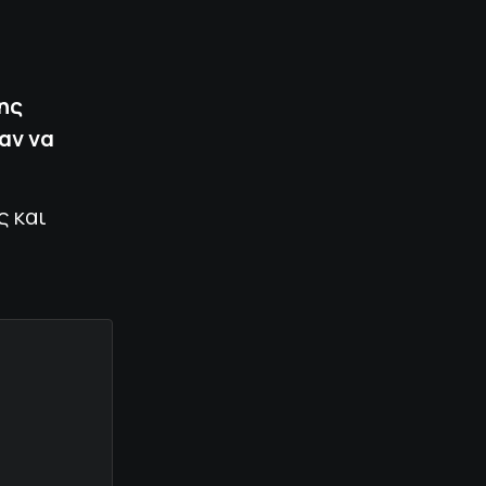
της
αν να
ς και