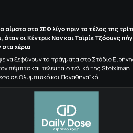
α αίματα στο ΣΕΦ λίγο πριν το τέλος της τρί
, όταν οι Κέντρικ Ναν και Ταϊρίκ Τζόουνς πήγ
 στα χέρια
ιψε να ξεφύγουν τα πράγματα στο Στάδιο Ειρήνη
ον πέμπτο και τελευταίο τελικό της Stoiximan
εσα σε Ολυμπιακό και Παναθηναϊκό.