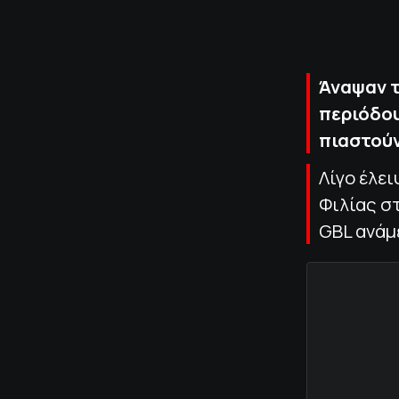
Άναψαν τ
περιόδου
πιαστούν
Λίγο έλε
Φιλίας στ
GBL ανάμ