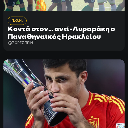
Π.Ο.Η.
Κοντά στον… αντί-Λυραράκη ο
Παναθηναϊκός Ηρακλείου
7 ΩΡΕΣ ΠΡΙΝ