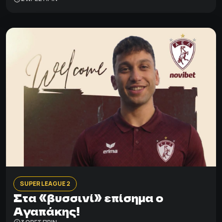
SUPER LEAGUE 2
Στα «βυσσινί» επίσημα ο
Αγαπάκης!