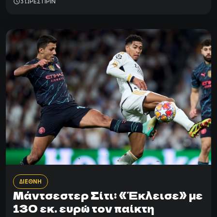
3 ΩΡΕΣ ΠΡΙΝ
ΔΙΕΘΝΗ
Μάντσεστερ Σίτι: «Έκλεισε» με
130 εκ. ευρώ τον παίκτη