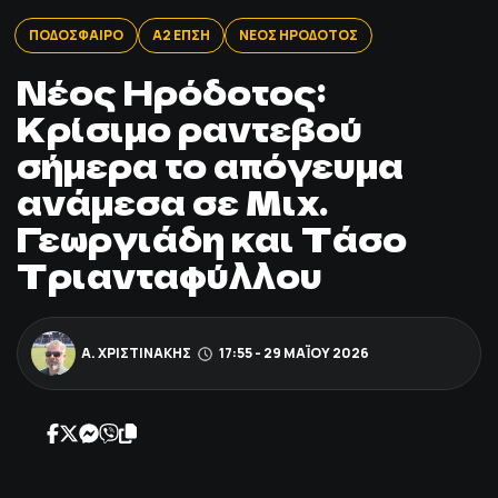
ΠΟΔΟΣΦΑΙΡΟ
ΠΟΔΟΣΦΑΙΡΟ
Α2 ΕΠΣΗ
ΝΕΟΣ ΗΡΟΔΟΤΟΣ
Νέος Ηρόδοτος:
ΑΛΛΑ ΣΠΟΡ
Κρίσιμο ραντεβού
σήμερα το απόγευμα
PRIME ZONE
ανάμεσα σε Μιχ.
ΕΠΙΚΑΙΡΟΤΗΤΑ
Γεωργιάδη και Τάσο
Τριανταφύλλου
ΠΡΟΓΡΑΜΜΑ
ΒΑΘΜΟΛΟΓΙΕΣ
Α. ΧΡΙΣΤΙΝΆΚΗΣ
17:55 - 29 ΜΑΪ́ΟΥ 2026
FOLLOW US