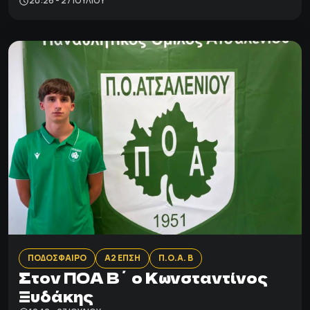
20:26 - 27 ΙΟΥΛΊΟΥ
ΠΟΔΟΣΦΑΙΡΟ
Α2 ΕΠΣΗ
Π.Ο.Α. Β
Στον ΠΟΑ Β΄ ο Κωνσταντίνος
Ξυδάκης