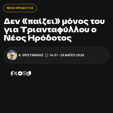
ΠΟΔΟΣΦΑΙΡΟ
ΝΕΟΣ ΗΡΟΔΟΤΟΣ
Δεν «παίζει» μόνος του
ΑΛΛΑ ΣΠΟΡ
για Τριανταφύλλου ο
Νέος Ηρόδοτος
PRIME ZONE
ΕΠΙΚΑΙΡΟΤΗΤΑ
Α. ΧΡΙΣΤΙΝΆΚΗΣ
14:37 - 29 ΜΑΪ́ΟΥ 2026
ΠΡΟΓΡΑΜΜΑ
ΒΑΘΜΟΛΟΓΙΕΣ
FOLLOW US