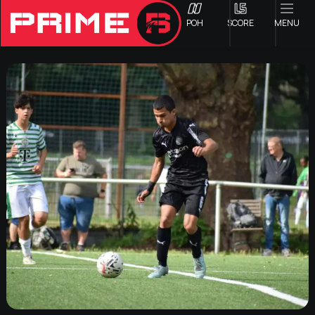
ΡΟΗ
SCORE
MENU
ΟΦΗ
Γ ΕΘΝΙΚΗ
Α1 ΕΠΣΗ
Α2 ΕΠΣΗ
Β1 ΕΠΣΗ
Β2 ΕΠΣΗ