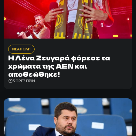
ΝΕΑΠΟΛΗ
Η Λένα Ζευγαρά φόρεσε τα
χρώματα της ΑΕΝ και
αποθεώθηκε!
3 ΩΡΕΣ ΠΡΙΝ