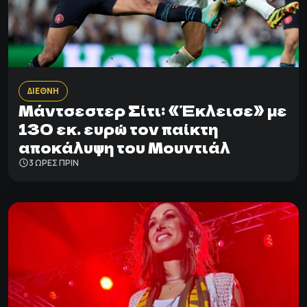
ΔΙΕΘΝΗ
Μάντσεστερ Σίτι: «Έκλεισε» με
130 εκ. ευρώ τον παίκτη
αποκάλυψη του Μουντιάλ
3 ΩΡΕΣ ΠΡΙΝ