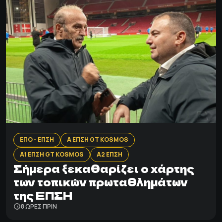
ΕΠΟ - ΕΠΣΗ
Α ΕΠΣΗ GT KOSMOS
Α1 ΕΠΣΗ GT KOSMOS
Α2 ΕΠΣΗ
Σήμερα ξεκαθαρίζει ο χάρτης
των τοπικών πρωταθλημάτων
της ΕΠΣΗ
8 ΩΡΕΣ ΠΡΙΝ