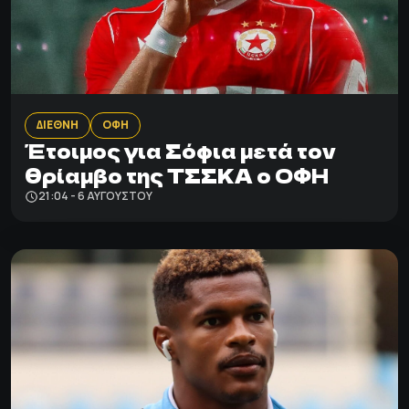
ΔΙΕΘΝΗ
ΟΦΗ
Έτοιμος για Σόφια μετά τον
θρίαμβο της ΤΣΣΚΑ ο ΟΦΗ
21:04 - 6 ΑΥΓΟΎΣΤΟΥ