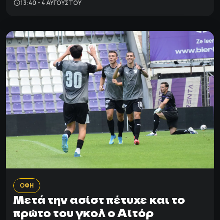
13:40 - 4 ΑΥΓΟΎΣΤΟΥ
ΟΦΗ
Μετά την ασίστ πέτυχε και το
πρώτο του γκολ ο Αϊτόρ