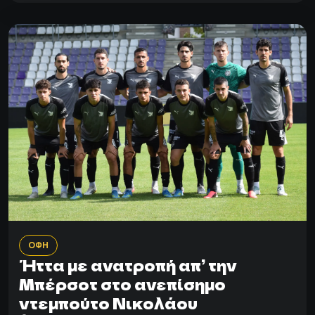
ΟΦΗ
Ήττα με ανατροπή απ’ την
Μπέρσοτ στο ανεπίσημο
ντεμπούτο Νικολάου