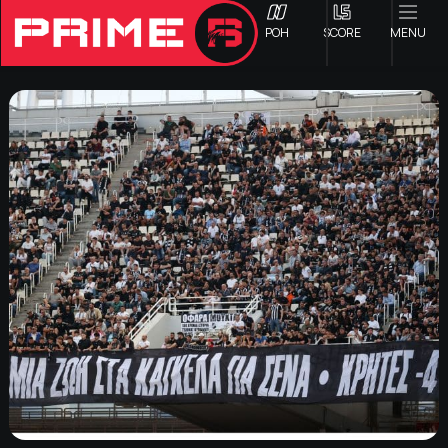
ΡΟΗ
SCORE
MENU
ΟΦΗ
Γ ΕΘΝΙΚΗ
Α1 ΕΠΣΗ
Α2 ΕΠΣΗ
Β1 ΕΠΣΗ
Β2 ΕΠΣΗ