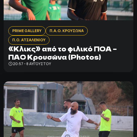
PRIME GALLERY
Π.Α.Ο. ΚΡΟΥΣΩΝΑ
Π.Ο. ΑΤΣΑΛΕΝΙΟΥ
«Κλικς» από το φιλικό ΠΟΑ –
ΠΑΟ Κρουσώνα (Photos)
20:57 - 8 ΑΥΓΟΎΣΤΟΥ