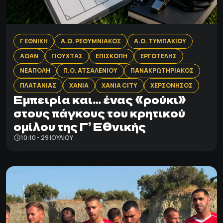
Γ ΕΘΝΙΚΗ
Α.Ο. ΡΕΘΥΜΝΙΑΚΟΣ
Α.Ο. ΤΥΜΠΑΚΙΟΥ
ΑΟΑΝ
ΓΙΟΥΧΤΑΣ
ΕΠΙΣΚΟΠΗ
ΕΡΓΟΤΕΛΗΣ
ΝΕΑΠΟΛΗ
Π.Ο. ΑΤΣΑΛΕΝΙΟΥ
ΠΑΝΑΚΡΩΤΗΡΙΑΚΟΣ
ΠΛΑΤΑΝΙΑΣ
ΧΑΝΙΑ
ΧΑΝΙΑ CITY
ΧΕΡΣΟΝΗΣΟΣ
Εμπειρία και… ένας «ρούκι»
στους πάγκους του κρητικού
ομίλου της Γ’ Εθνικής
10:10 - 29 ΙΟΥΛΊΟΥ