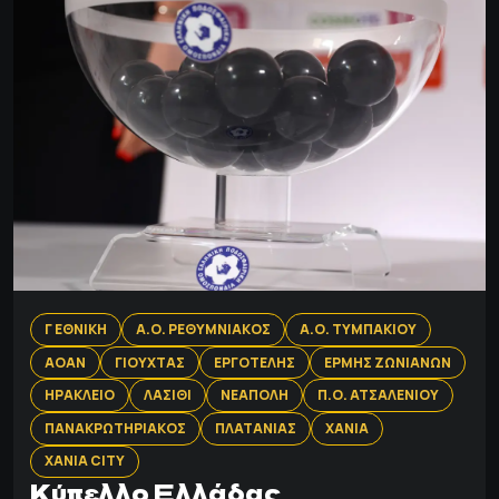
Γ ΕΘΝΙΚΗ
Α.Ο. ΡΕΘΥΜΝΙΑΚΟΣ
Α.Ο. ΤΥΜΠΑΚΙΟΥ
ΑΟΑΝ
ΓΙΟΥΧΤΑΣ
ΕΡΓΟΤΕΛΗΣ
ΕΡΜΗΣ ΖΩΝΙΑΝΩΝ
ΗΡΑΚΛΕΙΟ
ΛΑΣΙΘΙ
ΝΕΑΠΟΛΗ
Π.Ο. ΑΤΣΑΛΕΝΙΟΥ
ΠΑΝΑΚΡΩΤΗΡΙΑΚΟΣ
ΠΛΑΤΑΝΙΑΣ
ΧΑΝΙΑ
ΧΑΝΙΑ CITY
Κύπελλο Ελλάδας