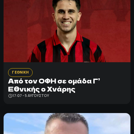
Γ ΕΘΝΙΚΗ
Από τον ΟΦΗ σε ομάδα Γ’
Εθνικής ο Χνάρης
17:07 - 5 ΑΥΓΟΎΣΤΟΥ